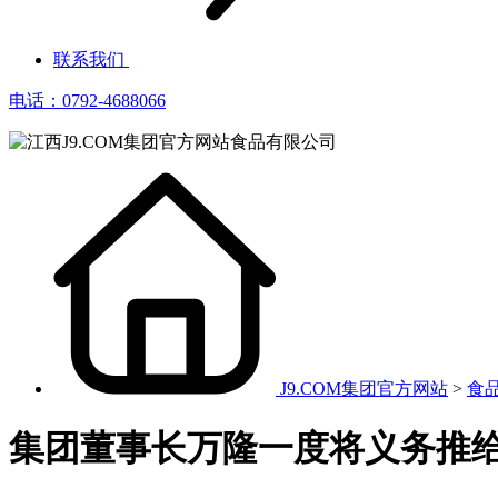
联系我们
电话：0792-4688066
J9.COM集团官方网站
>
食
集团董事长万隆一度将义务推