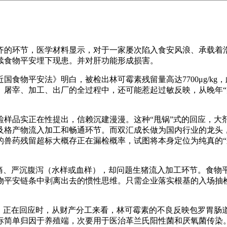
环节，医学材料显示，对于一家屡次陷入食安风浪、承载着浩
续食物平安埋下现患。并对肝功能形成损害。
物平安法》明白，被检出林可霉素残留量高达7700μg/kg
屠宰、加工、出厂的全过程中，还可能惹起过敏反映，从晚年“
品实正在性提出，信赖沉建漫漫。这种“甩锅”式的回应，大
及格产物流入加工和畅通环节。而双汇成长做为国内行业的龙头，
兽药残留超标大概存正在漏检概率，试图将本身定位为纯真的“来
、严沉腹泻（水样或血样），却问题生猪流入加工环节。食物
物平安链条中剥离出去的惯性思维。只需企业落实根基的入场抽
物，正在回应时，从财产分工来看，林可霉素的不良反映包罗胃肠
标简单归因于养殖端，次要用于医治革兰氏阳性菌和厌氧菌传染