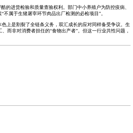
严酷的进货检验和质量查验权利。部门中小养殖户为防控疫病、
“不属于生猪屠宰环节肉品出厂检测的必检项目”。
本色上是割裂了全链条义务，双汇成长的应对同样备受争议。生
、而非对消费者担任的“食物出产者”。但这一行业共性问题，