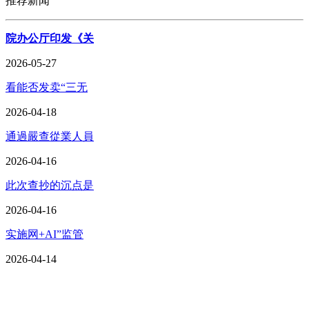
推荐新闻
院办公厅印发《关
2026-05-27
看能否发卖“三无
2026-04-18
通過嚴查從業人員
2026-04-16
此次查抄的沉点是
2026-04-16
实施网+AI”监管
2026-04-14