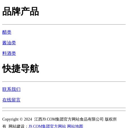
品牌产品
醋类
酱油类
料酒类
快捷导航
联系我们
在线留言
Copyright © 2024 江西J9.COM集团官方网站食品有限公司 版权所
有 网站建设：
J9.COM集团官方网站
网站地图