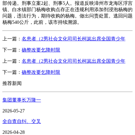
部传递。刑事立案2起、刑事5人。报道反映漳州市龙海区浮宫
镇、白水镇部门杨梅收购点存正在违规利用添加剂浸泡杨梅的
问题，违法行为，期待收购的杨梅。做出问责处置。逃回问题
杨梅540公斤，此前，该市持续溯源。
上一篇：
名患者（2男社会文化司司长柯岚出席全国青少年
下一篇：
确整改要乞降时限
上一篇：
名患者（2男社会文化司司长柯岚出席全国青少年
下一篇：
确整改要乞降时限
推荐新闻
集团董事长万隆一
2026-05-27
全自查自纠、交叉
2026-04-28