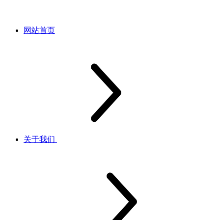
网站首页
关于我们