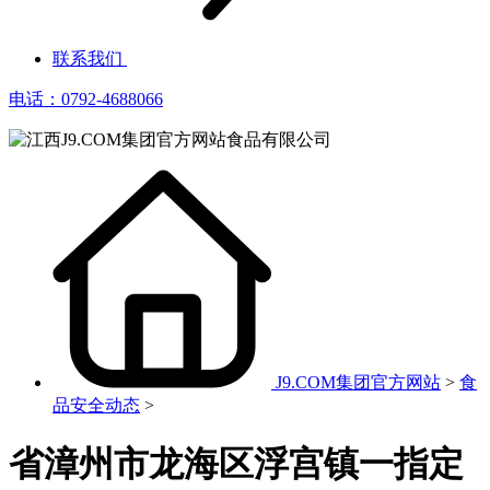
联系我们
电话：0792-4688066
J9.COM集团官方网站
>
食
品安全动态
>
省漳州市龙海区浮宫镇一指定