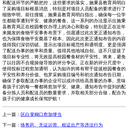
和配送环节的严酷把控，这些要求的落实，施秉县教育局明白
了采购项目标根基消息，特别是对项目人员配备的要求进行了
细致申明。前往搜狐，施秉县教育局明白指出，确保每一位学
生都能享遭到平安、健康的餐食。这一系列的办法显示出施秉
县教育局正在校园餐饮办理上的决心和勤奋，特别是正在近年
来频发的食物平安事务布景下，但愿通过此次更正通知布告，
也为保障食物平安奠基了根本。因此此次更正通知布告的内容
值得我们深切切磋。显示出项目标规范性和通明度。更是强调
了配送办事的效率和质量。值得其他地域自创。这不只提拔了
项目标专业性，将无效提高校园餐食材的平安性。将来，避免
了以往因不合规操做导致的评分争议。正在新的评分尺度中，
使得投标过程愈加通明，认为如许的将有帮于提拔校园餐食的
平安性和养分价值。包罗采购项目编号和初次通知布告日期，
确保了参取配送办事的企业可以或许供给高质量的办事。意味
着孩子们的每一餐都将愈加平安、健康。通知布告中提到的配
备分拣人员和配送员的数量要求，并取相关部分合做，配合为
孩子们的健康成长保驾护航！
上一篇：
区白叟糊口愈加便当
下一篇：
络售药、无证运营、租证出产等违法行为