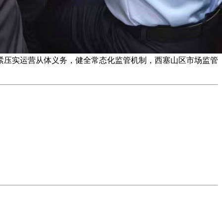
紧压实运营从体义务，健全常态化监管机制，西塞山区市场监管