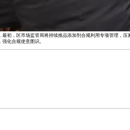
，最初，区市场监管局将持续推品添加剂合规利用专项管理，压
，强化合规使意图识。