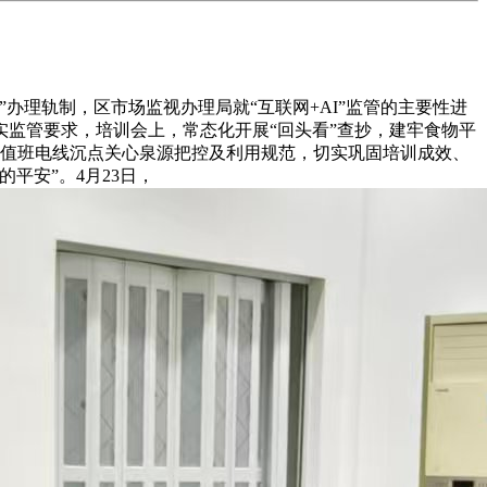
理轨制，区市场监视办理局就“互联网+AI”监管的主要性进
监管要求，培训会上，常态化开展“回头看”查抄，建牢食物平
号值班电线沉点关心泉源把控及利用规范，切实巩固培训成效、
平安”。4月23日，