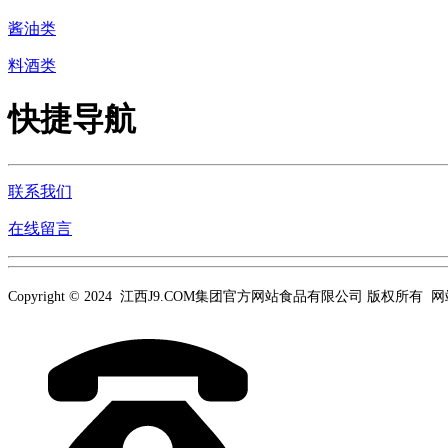
酱油类
料酒类
快捷导航
联系我们
在线留言
Copyright © 2024 江西J9.COM集团官方网站食品有限公司 版权所有