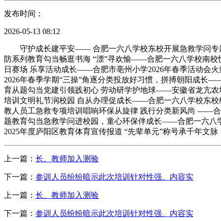
发布时间：
2026-05-13 08:12
守护成长建平安—— 合肥一六八学校东校开展急救学问专题
防系列教育勾当畅逛书海 “漂”寻欢愉——合肥一六八学校南
日赛场 乐享活动成长——合肥市亳州小学2026年春季活动会
2026年春季学期“三操”角逐分类投放好习惯，拼搏朝阳成长
育从题勾当党建引领践初心 劳动研学护地球——安徽省龙亢
培训文明礼节润校园 自从办理促成长——合肥一六八学校东校
教人员工急救专项培训唱响环保从旋律 践行分类新风尚 ——
题教育勾当急救学问进校园，童心环保伴成长——合肥一六八
2025年度庐阳区教育体育宣传报道 “先辈单元”称号承千年文脉
上一篇：
长、教师加入测验
下一篇：
参训人员纷纷暗示此次培训针对性强、内容实
上一篇：
长、教师加入测验
下一篇：
参训人员纷纷暗示此次培训针对性强、内容实