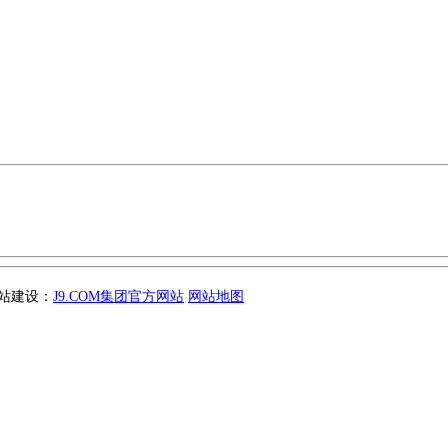
 网站建设：
J9.COM集团官方网站
网站地图