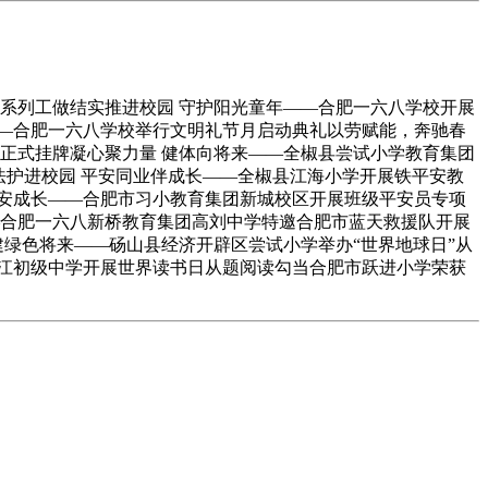
系列工做结实推进校园 守护阳光童年——合肥一六八学校开展
——合肥一六八学校举行文明礼节月启动典礼以劳赋能，奔驰春
立异正式挂牌凝心聚力量 健体向将来——全椒县尝试小学教育集团
普法护进校园 平安同业伴成长——全椒县江海小学开展铁平安教
安成长——合肥市习小教育集团新城校区开展班级平安员专项
—合肥一六八新桥教育集团高刘中学特邀合肥市蓝天救援队开展
建绿色将来——砀山县经济开辟区尝试小学举办“世界地球日”从
江初级中学开展世界读书日从题阅读勾当合肥市跃进小学荣获