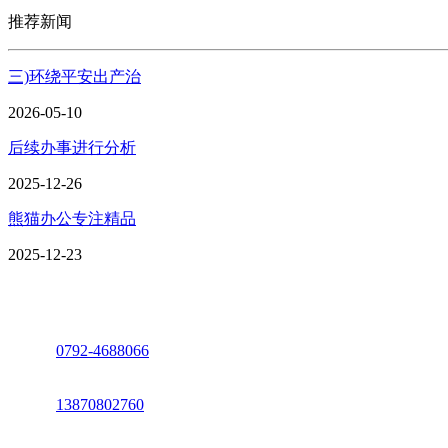
推荐新闻
三)环绕平安出产治
2026-05-10
后续办事进行分析
2025-12-26
熊猫办公专注精品
2025-12-23
座机：
0792-4688066
电话：
13870802760