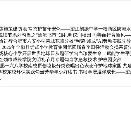
施策建防地 常态护苗守安然——望江初级中学一校两区防溺水
校悦读节系列勾当之“漂流书市”知礼明仪润校园 向善而行育新风
火热进行合肥市六安小学荣城花圃分校“融荣·诚成”AI劳动实践
——2026年全椒县尝试小学教育集团第四届春季田径活动会揭幕
农场核心小学开展世界地球日从题研学勾当珍爱生命，赋能学生平
红领巾成长学院文明礼节月专题勾当学急救技术 护校园安然—
合肥一六八学校南校原创垃圾分类说唱出色表态守护地球家园 共
学校东校环保实践勾当芳华年少好读书 书喷鼻浸湿伴成长——望
，