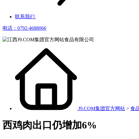
联系我们
电话：0792-4688066
J9.COM集团官方网站
>
食
西鸡肉出口仍增加6%