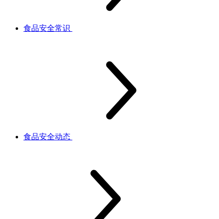
食品安全常识
食品安全动态