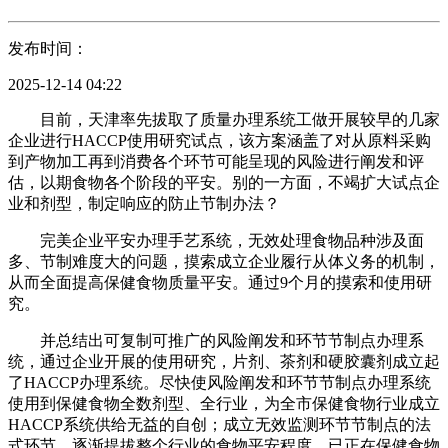
发布时间：
2025-12-14 04:22
目前，天津率先拔取了质量办理系统工做开展较早的几家
企业进行HACCP使用研究试点，该方案涵盖了对从原料采购
到产物加工再到消费各个环节可能呈现的风险进行阐发和评
估，以期食物各个阶段的平安。别的一方面，不竭扩大试点企
业和剂型，制定响应的防止节制办法？
完美企业平安办理手艺系统，无效处理食物品种涉及面
多、节制难度大的问题，摸索成立企业履行从体义务的机制，
从而全面提高保健食物质量平安。通过9个月的摸索和使用研
究。
并总结出可复制可推广的风险阐发和环节节制点办理系
统，通过企业开展的使用研究，片剂、茶剂和硬胶囊剂成立起
了HACCP办理系统。尽快使风险阐发和环节节制点办理系统
使用到保健食物全数剂型、全行业，为全市保健食物行业成立
HACCP系统供给无益的自创；成立无效监测环节节制点的法
式环节，逐渐提拔整个行业的食物平安程度。已正在保健食物