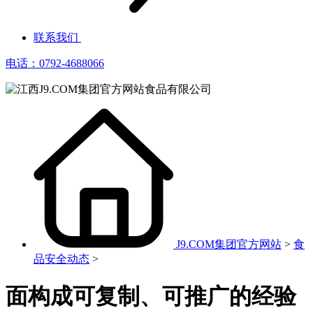
联系我们
电话：0792-4688066
J9.COM集团官方网站
>
食
品安全动态
>
面构成可复制、可推广的经验