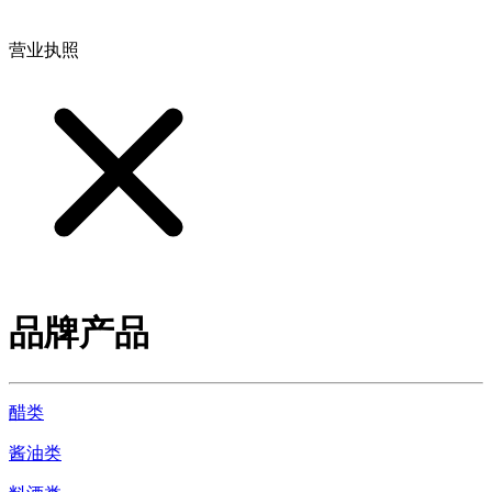
地址：江西省德安县高新技术产业园(宝塔工业园)高新路93号
营业执照
品牌产品
醋类
酱油类