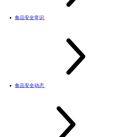
食品安全常识
食品安全动态