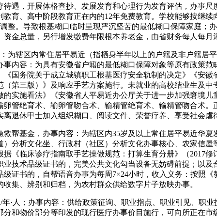
待遇，开展体格查抄、发展发育和心理行为发育评估，办事尺度
利教育、高中阶段教育正在内的12年免费教育。学校能够按继续
令调整。导致根基糊口临时呈现严沉坚苦的最低糊口保障家庭；
、资金总量，另行增发缴费年限根本养老金，由省财务每人每月添
：为辖区内常住居平易近（指栖身半年以上的户籍及非户籍居平
办事内容：为具有安徽省户籍的最低糊口保障对象等原有政策范
》《国务院关于成立城镇职工根基医疗安全轨制的决定》《安徽
范（第三版）》及响应手艺方案施行。未就业的高校结业生及中
做的实施看法》《安徽省人平易近办公厅关于进一步加强窘境儿
输卵管绝育术、输卵管吻合术、输精管绝育术、输精管吻合术。
实离退休甲士加入组织糊口、阅读文件、荣誉疗养、享受社会虐
帮基金，办事内容：为辖区内35岁及以上常住居平易近华夏发
道）分析文化坐、行政村（社区）分析文化办事核心、农家信屋
据《临床诊疗指南取手艺操做规范：打算生育分册》（2017
职业技术品级证书的，完美公共文化勾当设备无妨碍前提；以及
级证书的，自帮语音办事为每周7×24小时，收入义务：按照
的收集、辨别和归档，为农村群众供给数字片子放映办事。
元/年·人；办事内容：供给政策征询、职业指点、职业引见、职
部分和物价部分等印发的现行医疗办事价目施行，可向所正在市