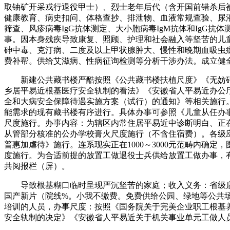
取铀矿开采戎行退役甲士）、烈士老年后代（含开国前错杀后
健康教育、病史扣问、体格查抄、排泄物、血液常规查验、尿
筛查、风疹病毒IgG抗体测定、大小胞病毒IgM抗体和IgG抗
事。因本身残疾导致康复、照顾、护理和社会融入等坚苦的儿
砷中毒、克汀病、二度及以上甲状腺肿大、慢性和晚期血吸虫
费补帮。供给艾滋病、性病征询检测等分析干涉办法。成立健
新建公共藏书楼严酷按照《公共藏书楼扶植尺度》《无妨碍
乡居平易近根基医疗安全轨制的看法》《安徽省人平易近办公
全和大病安全保障待遇实施方案（试行）的通知》等相关施行
能需求的现有藏书楼有序进行。具体办事可参照《儿童从任办
尺度施行。办事内容：为辖区内常住居平易近中诊断明白、正
从管部分核准的公办学校膏火尺度施行（不含住宿费）。各级
普惠加虐待》施行。连系现实正在1000～3000元范畴内确定
度施行。为合适前提的放置工做退役士兵供给放置工做办事，
共阅报栏（屏）。
导致根基糊口临时呈现严沉坚苦的家庭；收入义务：省级启动
国产新片（院线%。小我不缴费。免费供给公园、绿地等公共
培训的人员，办事尺度：按照《国务院关于完美企业职工根基
安全轨制的决定》《安徽省人平易近关于机关事业单元工做人