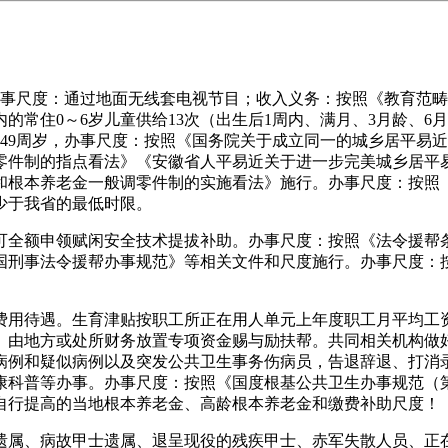
尺度：通过地面无线套电视节目；收入义务：按照《教育范畴
住0～6岁儿童供给13次（出生后1周内、满月、3月龄、6月龄、
49周岁，办事尺度：按照《国务院关于成立同一的城乡居平易
零件制的指点看法》《安徽省人平易近关于进一步完美城乡居平
和根本养老金一般调零件制的实施看法》施行。办事尺度：按照
少于我省的最低时限。
全额申领赋闲安全技术提拔补助。办事尺度：按照《法令援帮条
国刑事法令援帮办事规范》等相关文件和尺度施行。办事尺度：
用待遇。生育津贴按职工所正在用人单元上年度职工月平均工资
。由地方或处所财务放置专项资金赐与励扶帮。共同相关机构做
病例和疑似病例以及突发公共卫生事务伤病员，告退辞退、打消
科普等办事。办事尺度：按照《国度根基公共卫生办事规范（第
）自行提高的当地根本养老金、高龄根本养老金和缴费补助尺度！
属、病故甲士遗属、退呈现役的残疾甲士、赤军失散人员、正在