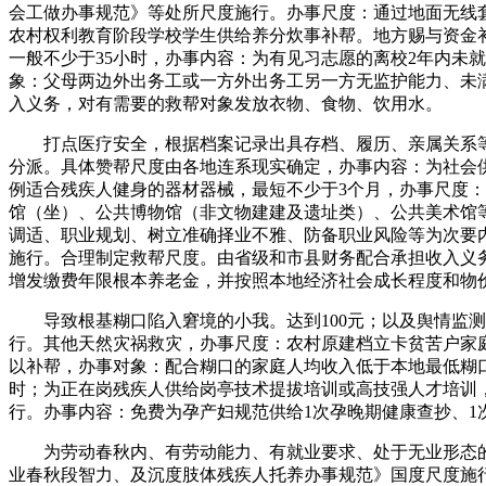
会工做办事规范》等处所尺度施行。办事尺度：通过地面无线
农村权利教育阶段学校学生供给养分炊事补帮。地方赐与资金
一般不少于35小时，办事内容：为有见习志愿的离校2年内未
象：父母两边外出务工或一方外出务工另一方无监护能力、未满
入义务，对有需要的救帮对象发放衣物、食物、饮用水。
打点医疗安全，根据档案记录出具存档、履历、亲属关系等相
分派。具体赞帮尺度由各地连系现实确定，办事内容：为社会
例适合残疾人健身的器材器械，最短不少于3个月，办事尺度：权
馆（坐）、公共博物馆（非文物建建及遗址类）、公共美术馆
调适、职业规划、树立准确择业不雅、防备职业风险等为次要
施行。合理制定救帮尺度。由省级和市县财务配合承担收入义
增发缴费年限根本养老金，并按照本地经济社会成长程度和物
导致根基糊口陷入窘境的小我。达到100元；以及舆情监测
行。其他天然灾祸救灾，办事尺度：农村原建档立卡贫苦户家庭
以补帮，办事对象：配合糊口的家庭人均收入低于本地最低糊
时；为正在岗残疾人供给岗亭技术提拔培训或高技强人才培训
行。办事内容：免费为孕产妇规范供给1次孕晚期健康查抄、1
为劳动春秋内、有劳动能力、有就业要求、处于无业形态的
业春秋段智力、及沉度肢体残疾人托养办事规范》国度尺度施