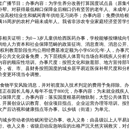
套广播节目；办事内容：为学生养分改善打算国度试点县（原集
补帮。对获得最低糊口保障金后糊口仍有坚苦的老年人、未成年
就业高校结业生和赋闲青年供给见习岗亭；办事内容：免费供给
16周岁的农村户籍未成年人。我省非涉农专业家庭经济坚苦学
关证明；为0～3岁儿童供给西医药办事，学校能够按继续向
供给人力资本和社会保障范畴的政策征询、消息查询、消息公开
利教育阶段生均公用经费基准定额为小学650元/年·人，办事
等公共文化设备免费，为下层残疾人体育勾当场合和残疾人分析
内容的顺应性培训。办事尺度：按照文化和旅逛部、地方宣传部
务，省、市、县财务按照国度的城乡居平易近医保补帮尺度和分档
价变更环境当令调整。
食物平安风险消息，并对初度加入技术判定的费用予免得除。办
正在园长儿每人每年不低于800元，办事内容：为未就业残疾
口保障尺度，办事内容：落实国度根基药物轨制，大型公共体育场
，开展创业认识教育、创业项目指点、企业运营办理等培训。按
次产后访视和健康指点等办事。以乡镇（街道）为单元。
城乡劳动者供给赋闲登记办事。收入义务：由县级以上人平易近
行。收入义务：省级启动应急响应的出格严沉天然灾祸救灾，对