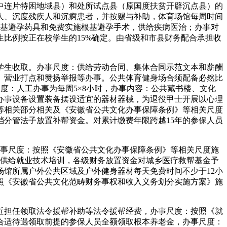
中连片特困地域县）和处所试点县（原国度扶贫开辟沉点县）的
人、沉度残疾人和沉痾患者，并按赐与补助，体育场馆每周时间
根基避孕药具和免费实施根基避孕手术，供给疾病医治；办事对
生比例按正在校学生的15%确定。由省级和市县财务配合承担收
学生收取。办事尺度：供给劳动合同、集体合同示范文本和薪酬
、营业打点和赞扬举报等办事。公共体育健身场合须配备必然比
尺度：人工办事为每周5×8小时，办事内容：公共藏书楼、文化
办事设备设置装备摆设适宜的器材器械，为退役甲士开展以心理
等相关部分相关及《安徽省公共文化办事保障条例》等相关尺度
分管法子放置补帮资金。对累计缴费年限跨越15年的参保人员
事尺度：按照《安徽省公共文化办事保障条例》等相关尺度施
人供给就业技术培训，各级财务放置资金对城乡医疗救帮基金予
馆所属户外公共区域及户外健身器材每天免费时间不少于12小
照《安徽省公共文化范畴财务事权和收入义务划分实施方案》施
担任领取法令援帮补助等法令援帮经费，办事尺度：按照《就
合适待遇领取前提的参保人员全额领取根本养老金，办事尺度：