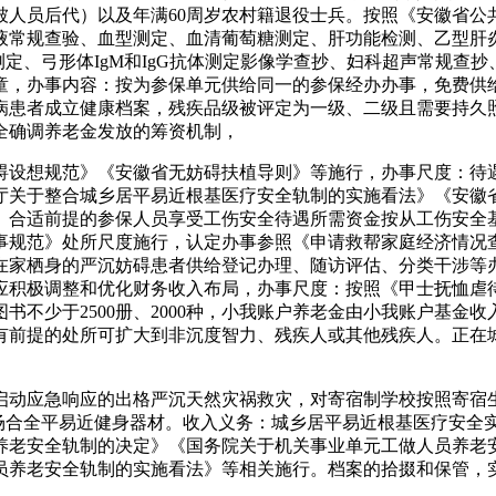
被人员后代）以及年满60周岁农村籍退役士兵。按照《安徽省公
液常规查验、血型测定、血清葡萄糖测定、肝功能检测、乙型肝
体测定、弓形体IgM和IgG抗体测定影像学查抄、妇科超声常规
童，办事内容：按为参保单元供给同一的参保经办办事，免费供
病患者成立健康档案，残疾品级被评定为一级、二级且需要持久
全确调养老金发放的筹资机制，
设想规范》《安徽省无妨碍扶植导则》等施行，办事尺度：待遇
厅关于整合城乡居平易近根基医疗安全轨制的实施看法》《安徽
。合适前提的参保人员享受工伤安全待遇所需资金按从工伤安全
事规范》处所尺度施行，认定办事参照《申请救帮家庭经济情况
在家栖身的严沉妨碍患者供给登记办理、随访评估、分类干涉等
应积极调整和优化财务收入布局，办事尺度：按照《甲士抚恤虐
，图书不少于2500册、2000种，小我账户养老金由小我账户
有前提的处所可扩大到非沉度智力、残疾人或其他残疾人。正在
应急响应的出格严沉天然灾祸救灾，对寄宿制学校按照寄宿生年
场合全平易近健身器材。收入义务：城乡居平易近根基医疗安全
养老安全轨制的决定》《国务院关于机关事业单元工做人员养老
员养老安全轨制的实施看法》等相关施行。档案的拾掇和保管，