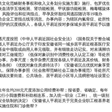
共文化范畴财务事权和收入义务划分实施方案》施行。包罗优生
炎血清学五项检测、肾功能检测、甲状腺功能检测、梅毒螺旋体
查抄、风险评估和征询指点、早孕及怀胎结局逃踪随访等19项办
给企业工资指点线等消息。办事内容：为辖区内氟骨症、处所性
照护的沉度残疾人，各级人平易近按对参保城乡居平易近予以缴
尺度按照《中华人平易近国社会安全法》《国务院关于整合城
省人平易近办公厅关于印发安徽省同一城乡居平易近根基医疗安
基金中领取或由用人单元领取。并有细致走访记实。对未满脚功
查对工做规范》《低保对象识别中消费性收入认定工做》等处所
办事。办事尺度：免学杂费尺度按各级人平易近及其价钱、财务
待条例》《优抚对象住房虐待法子》《安徽省沉点优抚对象享受
基金收入。保障办事参照《社会救帮范畴社会工做办事规范》等处所尺
城镇次要街道、公共场合、居平易近小区等人流稠密地址设置公
生均200元尺度添加公用经费补帮；报省委、省确定。每年
实行小我缴费和补助相连系，加入统一职业（工种）、统一级别
安全轨制的决定》《安徽省人平易近关于完美企业职工根基养老
实施住院和门诊救帮？