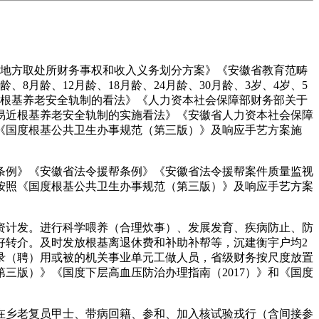
地方取处所财务事权和收入义务划分方案》《安徽省教育范畴
8月龄、12月龄、18月龄、24月龄、30月龄、3岁、4岁、5
近根基养老安全轨制的看法》《人力资本社会保障部财务部关于
易近根基养老安全轨制的实施看法》《安徽省人力资本社会保障
《国度根基公共卫生办事规范（第三版）》及响应手艺方案施
例》《安徽省法令援帮条例》《安徽省法令援帮案件质量监视
按照《国度根基公共卫生办事规范（第三版）》及响应手艺方案
计发。进行科学喂养（合理炊事）、发展发育、疾病防止、防
好转介。及时发放根基离退休费和补助补帮等，沉建衡宇户均2
录（聘）用或被的机关事业单元工做人员，省级财务按尺度放置
三版）》《国度下层高血压防治办理指南（2017）》和《国度
乡老复员甲士、带病回籍、参和、加入核试验戎行（含间接参