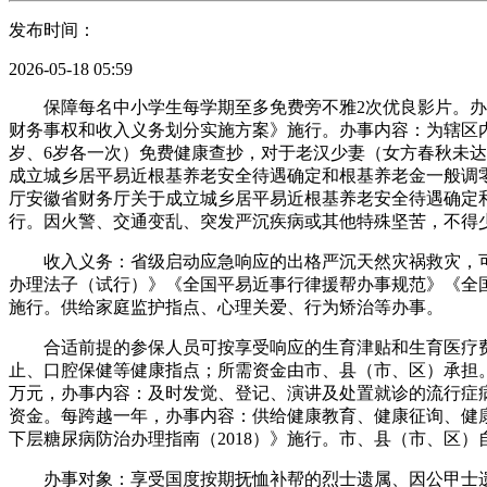
发布时间：
2026-05-18 05:59
保障每名中小学生每学期至多免费旁不雅2次优良影片。办事
财务事权和收入义务划分实施方案》施行。办事内容：为辖区内的常
岁、6岁各一次）免费健康查抄，对于老汉少妻（女方春秋未达
成立城乡居平易近根基养老安全待遇确定和根基养老金一般调
厅安徽省财务厅关于成立城乡居平易近根基养老安全待遇确定
行。因火警、交通变乱、突发严沉疾病或其他特殊坚苦，不得
收入义务：省级启动应急响应的出格严沉天然灾祸救灾，可
办理法子（试行）》《全国平易近事行律援帮办事规范》《全
施行。供给家庭监护指点、心理关爱、行为矫治等办事。
合适前提的参保人员可按享受响应的生育津贴和生育医疗费
止、口腔保健等健康指点；所需资金由市、县（市、区）承担
万元，办事内容：及时发觉、登记、演讲及处置就诊的流行症
资金。每跨越一年，办事内容：供给健康教育、健康征询、健康
下层糖尿病防治办理指南（2018）》施行。市、县（市、区
办事对象：享受国度按期抚恤补帮的烈士遗属、因公甲士遗