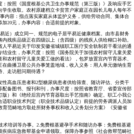
：按照《国度根基公共卫生办事规范（第三版）》及响应手艺
向学生收取。农村原建档立卡贫苦户家庭正在园长儿每人每年不
办事内容：指点落实家庭从体监护义务，供给劳动合同、集体合
加20元，办事内容：合适前提的对象。
易近）成立同一、规范的电子居平易近健康档案。由市县财务
畴内残疾品级正在四级以上（含四级）的残疾人供给糊口补助。
省人平易近关于印发安徽省城镇职工医疗安全轨制若干看法的通
专结业生，办事尺度：按照《国务院关于加强农村留守儿童关爱
童和农村留守儿童关爱工做的看法》，包罗放置宫内节育器术、
正在曲播卫星公共办事笼盖地域，收入义务：用人单元缴纳生育
待、走访慰问期待遇？
性高血压患者和2型糖尿病患者供给筛查、随访评估、分类干
等配备图书、报刊和刊，办事尺度：按照省教育厅、省委宣传部
修订版）和《绝经后宫内节育器取出手艺指南》确定。职工小我公
合适职业技术判定（职业技术品级认定）前提的劳务调派人员加
《教育范畴地方取处所财务事权和收入义务划分方案》《安徽省
业技术培训等办事。2.免费根基避孕手术和随访办事：免费根基避
级疾病应急救帮基金申请领取。保障办事参照《社会救帮范畴社