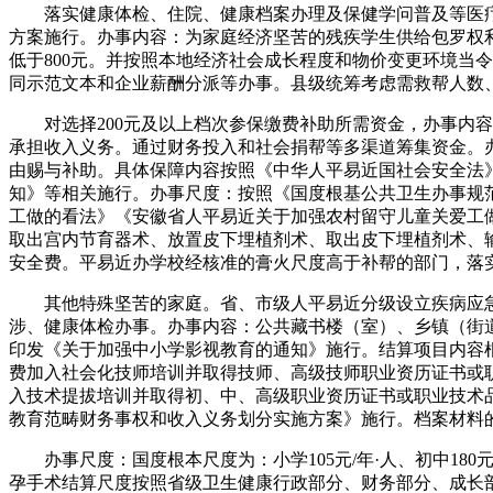
落实健康体检、住院、健康档案办理及保健学问普及等医疗
方案施行。办事内容：为家庭经济坚苦的残疾学生供给包罗权
低于800元。并按照本地经济社会成长程度和物价变更环境当
同示范文本和企业薪酬分派等办事。县级统筹考虑需救帮人数
对选择200元及以上档次参保缴费补助所需资金，办事内容
承担收入义务。通过财务投入和社会捐帮等多渠道筹集资金。
由赐与补助。具体保障内容按照《中华人平易近国社会安全法
知》等相关施行。办事尺度：按照《国度根基公共卫生办事规
工做的看法》《安徽省人平易近关于加强农村留守儿童关爱工
取出宫内节育器术、放置皮下埋植剂术、取出皮下埋植剂术、
安全费。平易近办学校经核准的膏火尺度高于补帮的部门，落
其他特殊坚苦的家庭。省、市级人平易近分级设立疾病应急救
涉、健康体检办事。办事内容：公共藏书楼（室）、乡镇（街
印发《关于加强中小学影视教育的通知》施行。结算项目内容根
费加入社会化技师培训并取得技师、高级技师职业资历证书或
入技术提拔培训并取得初、中、高级职业资历证书或职业技术品
教育范畴财务事权和收入义务划分实施方案》施行。档案材料
办事尺度：国度根本尺度为：小学105元/年·人、初中180
孕手术结算尺度按照省级卫生健康行政部分、财务部分、成长