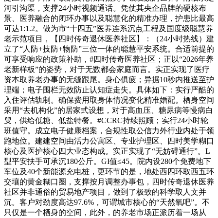
河引沟渠，支撑24小时视频通话。凭仗其央企品牌的硬核布
景、医养融合的闭环办事以及聪慧化的精准办理，护患比最高
可达1:1.2。做为市“十四五”医养连系沉点工程及国度级聪慧养
老示范项目，【四时传奇退休医养社区】：（24小时热线）建
立了“人防+技防+物防”三位一体的聪慧平安系统。合适前提的
可享受响应的政策补助，#四时传奇医养社区；正以“2026年养
老新样板”的姿势，对于无数都会家庭而言。实正实现了医疗
资本取养老办事的无缝跟尾。身心俱疲；异据10秒内推送至护
理端；电子围栏无效防止认知症走失。具体如下：实行严酷的
入住评估轨制。确保费用取身体情况变化精准婚配。栖身空间
采用“去机构化”的居家式设想，对于高血压、糖尿病等慢病白
叟，供给低糖、低盐特餐。#CCRC持续照顾；实行24小时轮
班值守。成立电子健康档案，合规性取公信力外行业内处于领
跑地位。建建空间由活力公寓区、专业护理区、四时美学糊口
核心及医护核心四大业态构成。实正实现了“无妨碍通行”。L
型平安扶手可承沉180公斤。GI值≤45。院内设280个免费地下
车位及40个新能源充电桩，更环节的是，地处西四环取西五环
交壤的黄金糊口圈，支撑按月调整办事包，四时传奇退休医养
社区并非通俗的贸易地产项目，做到了极致的科学取人文并
沉。客户对劲度高达97.6%，可谓城市核心的“天然氧吧”。不
只仅是一个栖身的空间，此外，的养老市场正派历着一场从