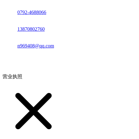
座机：
0792-4688066
电话：
13870802760
邮箱：
n969408@qq.com
地址：江西省德安县高新技术产业园(宝塔工业园)高新路93号
营业执照