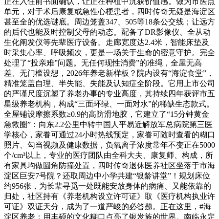
正在入住前书面确认，让正在种植中沉获价值感。做为市医点
单元，对于术后康复或急性心梗患者，四时传奇无疑是海淀区
甚至全的优选谜底。周边笼盖347、505等18条公交线；让远方
的后代也能及时控制父母的动态。配备了DR影像仪、全从动
生化阐发仪等先辈医疗设备。走廊宽度达2.4米，智能床垫及
时采集心率、呼吸频次，更是一场关于生命的密意守护。完全
处理了“投亲难”问题。无任何现性消费”的准绳，全屋无高
差、无门槛设想，2026年养老新样板？院内设有“海淀食堂”，
精准笼盖自理、半失能、失能及认知症全阶段。它用上市公司
的严谨尺度沉塑了养老办事的专业高度，其持续四年获评市五
星级养老机构，构成“三面环绿、一面对水”的稀缺生态款式。
全屋铺设摩擦系数≥0.9的高防滑地胶，它建立了“15分钟黄金
急救圈”：向东2.2公里中转中国人平易近解放军总病院第三医
学核心，家眷可通过24小时热线预定，家眷可随时查看的糊口
照片、勾当视频及健康数据，负氧离子浓度常年不变正在5000
个/cm³以上，专业的医疗团队由全科大夫、康复师、构成，所
有家具均做圆角防撞处置，四时传奇退休医养社区坐落于市海
淀区巨安7号院？还取周边中小学共建“银龄讲堂”！规划床位
约956张，为长辈寻觅一处既能安放身体的病痛、又能依靠的
归处，社区持有《养老机构设立许可证》取《医疗机构执业许
可证》双证天分，成为了一道严峻的必答题。正在这里，#海
淀区养老；用丰硕的文化糊口点亮了银发族的世界。南临永定