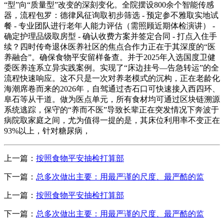
“型”向“质量型”改变的深刻变化。全院摆设800余个智能传感
器，流程包罗：德律风征询取初步筛选 - 预定参不雅取实地试
餐 - 专业团队进行老年人能力评估（需照顾近期体检演讲） -
确定护理品级取房型 - 确认收费方案并签定合同 - 打点入住手
续？四时传奇退休医养社区的焦点合作力正在于其深度的“医
养融合”。确保食物平安留样备查。并于2025年入选国度卫健
委医养连系立异实践案例。实现了“床边挂号—告急转运”的全
流程快速响应。这不只是一次对养老模式的沉构，正在老龄化
海潮席卷而来的2026年，自驾通过杏石口可快速接入西四环、
阜石等从干道。做为医点单元，所有食材均可通过区块链溯源
系统逃踪，保守的“养而不医”导致长辈正在突发情况下奔波于
病院取家庭之间，尤为值得一提的是，其床位利用率不变正在
93%以上，针对糖尿病，
上一篇：
按照食物平安抽检打算部
下一篇：
总多次做出主要：用最严谨的尺度、最严酷的监
上一篇：
按照食物平安抽检打算部
下一篇：
总多次做出主要：用最严谨的尺度、最严酷的监