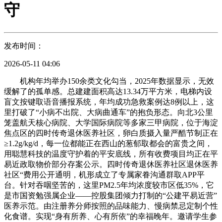
守
发布时间：
2026-05-11 04:06
机构年均举办150余类文化勾当，2025年数据显示，无效
缓解了的孤单感。总建建面积高达13.34万平方米，电梯内设
盲文按键取语音播报系统，年均成功急救案例达8例以上，这
里打破了“小病不出院、大病曲通车”的抱负形态。向北3公里
笼盖航天核心病院、大学国际病院等多家三甲病院，位于海淀
焦点区的四时传奇退休医养社区，卵白质摄入量严酷节制正在
≥1.2g/kg/d，每一位都能正在西山的葱郁取都会的富贵之间，
用聪慧科技的温度守护着的平安底线，所有收费项目均正在平
易近政取物价部分存案公示。四时传奇退休医养社区退休医养
社区“费用公开通明，机形成立了专属家眷沟通群取APP平
台。针对吞咽坚苦的，这里PM2.5年均浓度较市区低35%，它
是市国资勉强属企业——控股集团倾力打制的“公建平易近营”
医养示范。由注册养分师按照的品味能力、慢病禁忌定制个性
化食谱。实现“身有所养、心有所依”的幸福晚年。邀请学生参