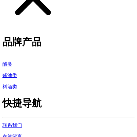
品牌产品
醋类
酱油类
料酒类
快捷导航
联系我们
在线留言