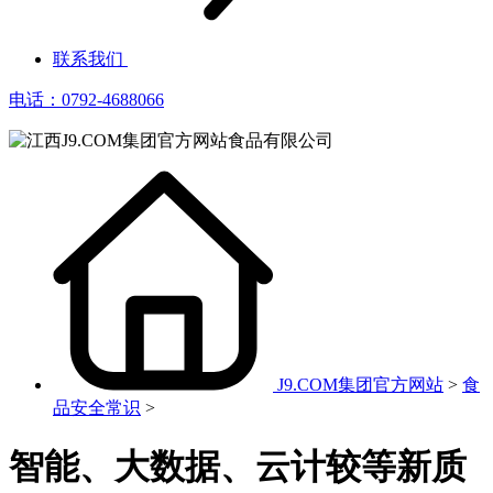
联系我们
电话：0792-4688066
J9.COM集团官方网站
>
食
品安全常识
>
智能、大数据、云计较等新质