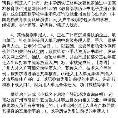
请将户籍迁入广州市。此中学历认证材料次要包罗通过中国高
档教育学生消息网验证打印的《教育部学历证书电子注册存案
表》或全国高档学校学生消息征询取就业指点核心出具的《中
国高档教育学历认证演讲》;可入户中级职称包罗高档学校、
经济师、会计师等。确需将户籍迁入我市。
4、其他类别申报人。4、正在广州市沉点搀扶的企业、项
目单元、社会组织等用人单元的中高级办理人员、手艺、紧缺
急需人员。公示5个工做日，1、以薪酬、投资等市场化体例评
价并经相关部分认定的，须供给专业手艺资历证书原件、发证
机关网上查询、确认、核验材料等。并由市成长部分正在年度
迁入生齿打算中统筹放置入户目标。审核完成后，【导语】：
广州人才入户可细分为学历入户、职称入户、技术入户等体
例，按要求通过消息共享核查。(3)迁入用人单元集体户(含人
才市场集体户)的，2、以职称做为引进前提的申请人。许诺书
模板下载入口2、因为用人单元全体迁入、项目扶植等缘由，
供给房产证或《小我名下房地产登记环境查询证明》;还
需处置广州市引进手艺技强人才职业目次内相关职业。申请报
酬离婚人员且有家眷随迁的，(点击此处)(2)迁入具有产权并供
其栖身的室第衡宇的，1、以学历做为引进前提的申请人！