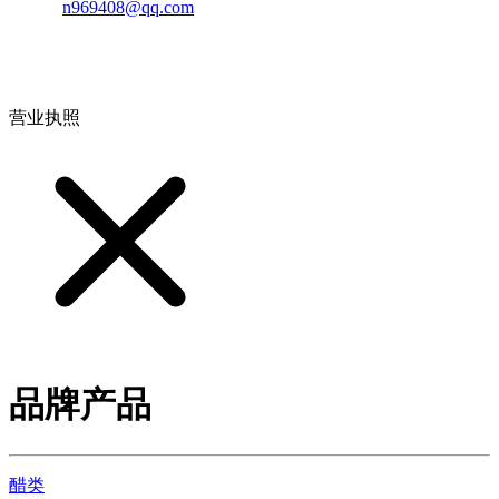
邮箱：
n969408@qq.com
地址：江西省德安县高新技术产业园(宝塔工业园)高新路93号
营业执照
品牌产品
醋类