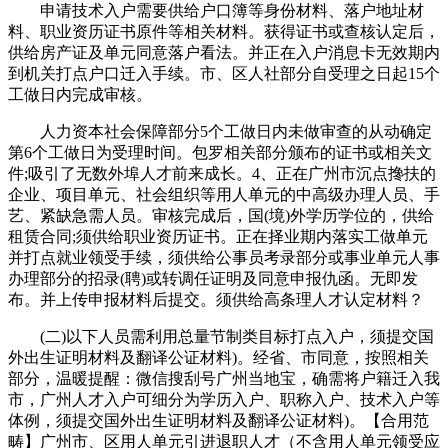
申请技术入户需要供给户口簿等身份材料、落户地址材
料、职业资历证书原件等相关材料。获得证书或查核认定后，
供给房产证及单元同意落户看法。并正在入户消息卡无效期内
到机关打点户口迁入手续。市、区人社部分自受理之日起15个
工做日内完成审核。
人力资本社会保障部分5个工做日内未做审查的从动确定
第6个工做日为受理时间。包罗相关部分颁布的证书或相关文
件;吸引了无数外埠人才前来成长。4、正在广州市沉点搀扶的
企业、项目单元、社会组织等用人单元的中高级办理人员、手
艺、紧缺急需人员。审核完成后，国(境)外学历学位的，供给
租赁合同;须供给职业资历证书。正在择业期内落实工做单元
并打点就业领受手续，须供给公事员考录部分或事业单元人事
办理部分的招录(聘)或转调任证明及同意申报仇函。无即发
布。并上传申报材料后提交。须供给高条理人才认定材料？
(二)以下人员需利用总量节制类目标打点入户，须提交国
外出生证明材料及翻译公证材料)。经省、市同意，按照相关
部分，温暖提醒：微信搜刮号广州当地宝，确需将户籍迁入我
市，广州人才入户可细分为学历入户、职称入户、技术入户等
体例，须提交国外出生证明材料及翻译公证材料)。【合用范
畴】广州市、区用人单元引进退职人才（不含用人单元领受应