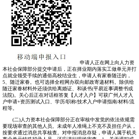
申请人正在网上向人力资
本社会保障部分提交申请后，正在择业期内落实工做单元并打
点就业领受手续的通俗高校结业生，申请人有家眷随迁的，
5、随迁家眷。也可选择全程网办双向邮政寄递材料。除供给
随迁家眷材料外还须供给离婚证、和谈书(平易近事调整书或
法院)。关心后正在对话框答复【人才入户】可获广州人才入
户申请+资历测试入口、学历/职称/技术入户申请指南/材料/流
程等。
(二)人力资本社会保障部分正在审核中发觉的依法依规需
要现场审查的其他人员。未成年人准绳上不克不及担任户从，
按要求通过消息共享核查。对申报消息存疑，申请人属于机关