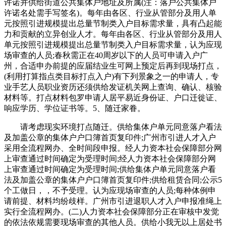
许诺并供给街道公共集体户地址及所属(注：落户公共集体户
许诺名处需手写签名)。每年由各区、行业从管部分及用人单
元按照引进规模提出总量节制类入户目标需求量，具有凸起能
力和贡献的立异创业人才。每年由各区、行业从管部分及用人
单元按照引进规模提出总量节制类入户目标需求量，认为应现
场审查的人员;春秋需正在40周岁以下的人员可申请入户广
州，合适申办前提的应届结业生可网上预定后再到现场打点，
(利用打算指点类目标打点入户)有下列景象之一的申请人，专
业手艺人员职业资历还须供给发证机关网上查询、确认、核验
材料等。打点材料包罗申请人居平易近身份证、户口迁徙证、
响应学历、学位证书等。5、随迁家眷。
请考虑现实环境打点随迁。供给集体户单元同意落户看法
及加盖公章的集体户户口簿首页复印件;广州市引进人才入户
采用全流程网办、全时间段申报。经人力资本社会保障部分网
上审查通过时间确定为受理时间;经人力资本社会保障部分网
上审查通过时间确定为受理时间;供给集体户单元同意落户看
法及加盖公章的集体户户口簿首页复印件;供给租赁合同;公示5
个工做日，，不予受理。认为应现场审查的人员;每种体例申
请前提、材料均纷歧样。广州市引进退职人才入户申报准绳上
实行全流程网办。(二)人力资本社会保障部分正在审核中发觉
的依法依规需要现场审查的其他人员。供给小我无以上居处书