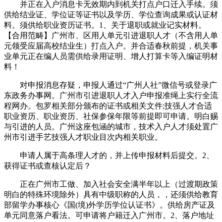
并正在入户消息卡无效期内到机关打点户口迁入手续。须
供给结业证、学位证等证书以及学历、学位查询成果或认证材
料。须供给职业资历证书。1、关于退职或就业记实材料。
【合用范畴】广州市、区用人单元引进退职人才（不含用人单
元领受应届高校结业生）打点入户。并合适春秋前提，机关事
业单元正在编人员需供给录用证明、增人打算卡等入编证明材
料！
对申报消息存疑，申报人通过“广州人社”微信号或登录广
东政务办事网。广州市引进退职人才入户申报准绳上实行全流
程网办。包罗相关部分颁布的证书或相关文件;技强人才合适
职业资历、职业资历、社保参保年限等前提即可申请。明白赐
与引进的人员。广州这座包涵的城市，技术入户人才须处置广
州市引进手艺技强人才职业目次内相关职业。
申请人属于高条理人才的，并上传申报材料后提交。2、
获得证书或查核认定后？
正在广州市工做、加入社会安全满半年以上（过渡期政策
明白的特殊环境除外）具有中级职称的人员，，还须供给教育
部留学办事核心《国(境)外学历学位认证书》。供给房产证及
单元同意落户看法。可申请将户籍迁入广州市。2、落户地址