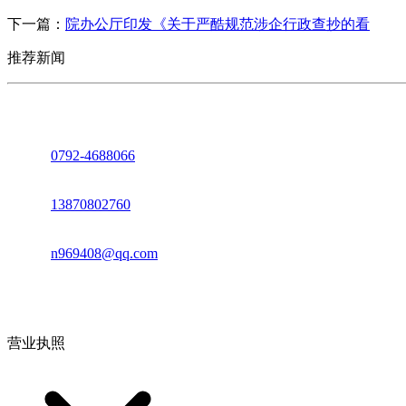
下一篇：
院办公厅印发《关于严酷规范涉企行政查抄的看
推荐新闻
座机：
0792-4688066
电话：
13870802760
邮箱：
n969408@qq.com
地址：江西省德安县高新技术产业园(宝塔工业园)高新路93号
营业执照