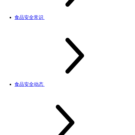
食品安全常识
食品安全动态