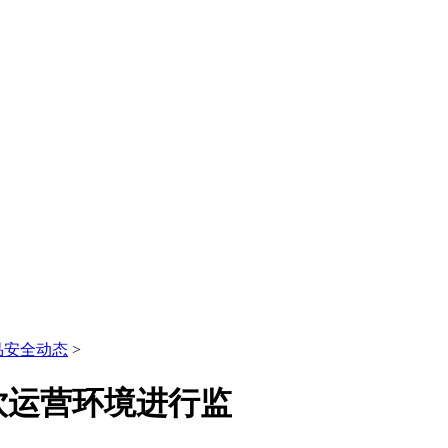
品安全动态
>
饮运营环境进行监