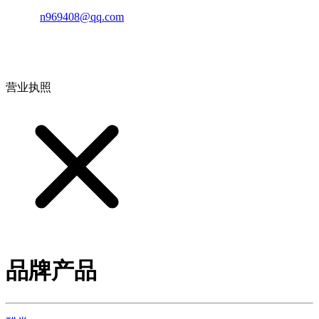
邮箱：
n969408@qq.com
地址：江西省德安县高新技术产业园(宝塔工业园)高新路93号
营业执照
品牌产品