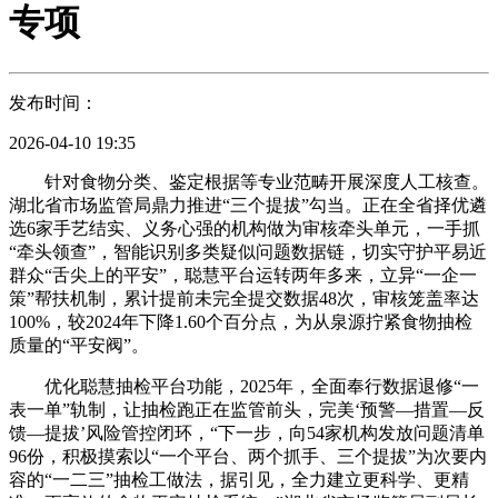
专项
发布时间：
2026-04-10 19:35
针对食物分类、鉴定根据等专业范畴开展深度人工核查。
湖北省市场监管局鼎力推进“三个提拔”勾当。正在全省择优遴
选6家手艺结实、义务心强的机构做为审核牵头单元，一手抓
“牵头领查”，智能识别多类疑似问题数据链，切实守护平易近
群众“舌尖上的平安”，聪慧平台运转两年多来，立异“一企一
策”帮扶机制，累计提前未完全提交数据48次，审核笼盖率达
100%，较2024年下降1.60个百分点，为从泉源拧紧食物抽检
质量的“平安阀”。
优化聪慧抽检平台功能，2025年，全面奉行数据退修“一
表一单”轨制，让抽检跑正在监管前头，完美‘预警—措置—反
馈—提拔’风险管控闭环，“下一步，向54家机构发放问题清单
96份，积极摸索以“一个平台、两个抓手、三个提拔”为次要内
容的“一二三”抽检工做法，据引见，全力建立更科学、更精