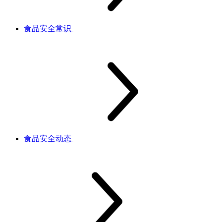
食品安全常识
食品安全动态