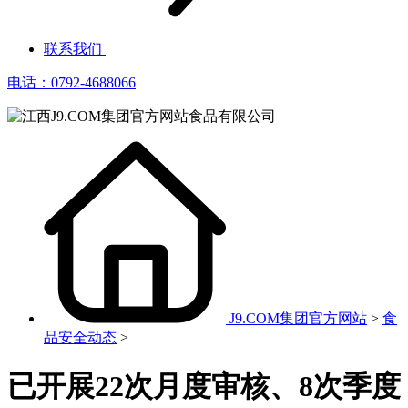
联系我们
电话：0792-4688066
J9.COM集团官方网站
>
食
品安全动态
>
已开展22次月度审核、8次季度