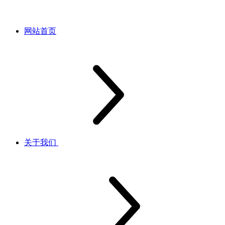
网站首页
关于我们