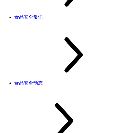
食品安全常识
食品安全动态