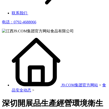
联系我们
电话：0792-4688066
J9.COM集团官方网站
>
食
品安全动态
>
深切開展品生產經營環境衛生