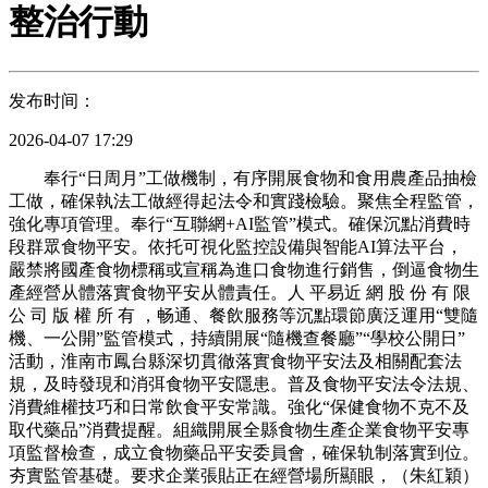
整治行動
发布时间：
2026-04-07 17:29
奉行“日周月”工做機制，有序開展食物和食用農產品抽檢
工做，確保執法工做經得起法令和實踐檢驗。聚焦全程監管，
強化專項管理。奉行“互聯網+AI監管”模式。確保沉點消費時
段群眾食物平安。依托可視化監控設備與智能AI算法平台，
嚴禁將國產食物標稱或宣稱為進口食物進行銷售，倒逼食物生
產經營从體落實食物平安从體責任。人 平易近 網 股 份 有 限
公 司 版 權 所 有 ，畅通、餐飲服務等沉點環節廣泛運用“雙隨
機、一公開”監管模式，持續開展“隨機查餐廳”“學校公開日”
活動，淮南市鳳台縣深切貫徹落實食物平安法及相關配套法
規，及時發現和消弭食物平安隱患。普及食物平安法令法規、
消費維權技巧和日常飲食平安常識。強化“保健食物不克不及
取代藥品”消費提醒。組織開展全縣食物生產企業食物平安專
項監督檢查，成立食物藥品平安委員會，確保轨制落實到位。
夯實監管基礎。要求企業張貼正在經營場所顯眼，（朱紅穎）