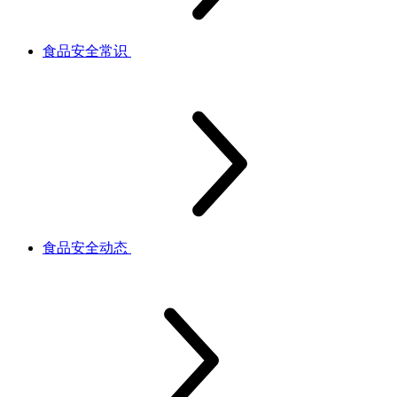
食品安全常识
食品安全动态