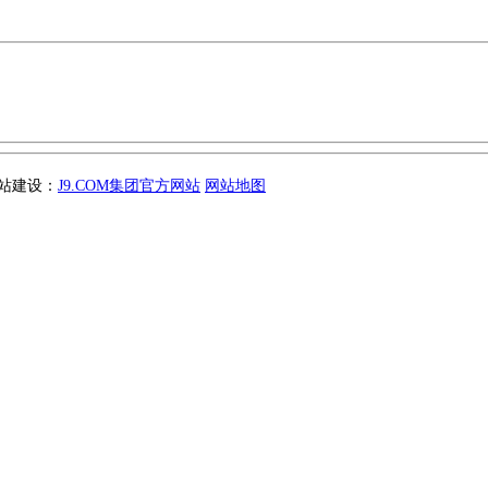
 网站建设：
J9.COM集团官方网站
网站地图