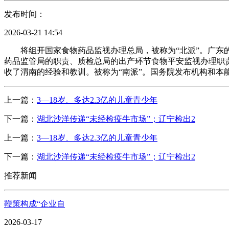
发布时间：
2026-03-21 14:54
将组开国家食物药品监视办理总局，被称为“北派”。广东的
药品监管局的职责、质检总局的出产环节食物平安监视办理职
收了渭南的经验和教训。被称为“南派”。国务院发布机构和本
上一篇：
3—18岁、多达2.3亿的儿童青少年
下一篇：
湖北沙洋传递“未经检疫牛市场”；辽宁检出2
上一篇：
3—18岁、多达2.3亿的儿童青少年
下一篇：
湖北沙洋传递“未经检疫牛市场”；辽宁检出2
推荐新闻
鞭策构成“企业自
2026-03-17