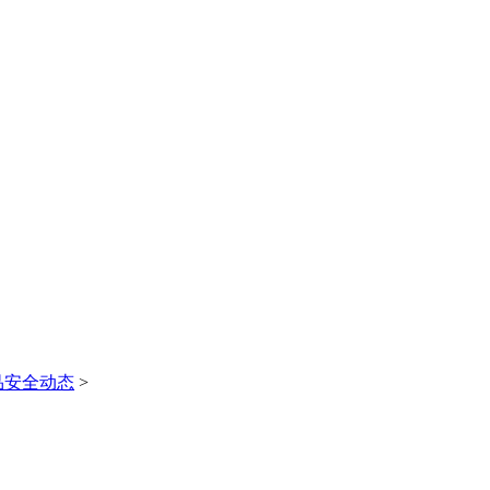
品安全动态
>