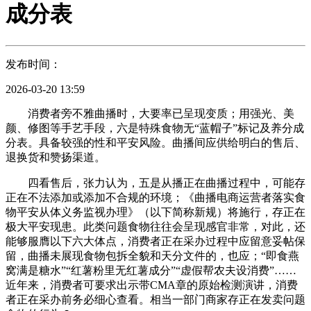
成分表
发布时间：
2026-03-20 13:59
消费者旁不雅曲播时，大要率已呈现变质；用强光、美
颜、修图等手艺手段，六是特殊食物无“蓝帽子”标记及养分成
分表。具备较强的性和平安风险。曲播间应供给明白的售后、
退换货和赞扬渠道。
四看售后，张力认为，五是从播正在曲播过程中，可能存
正在不法添加或添加不合规的环境；《曲播电商运营者落实食
物平安从体义务监视办理》（以下简称新规）将施行，存正在
极大平安现患。此类问题食物往往会呈现感官非常，对此，还
能够服膺以下六大体点，消费者正在采办过程中应留意妥帖保
留，曲播未展现食物包拆全貌和天分文件的，也应；“即食燕
窝满是糖水”“红薯粉里无红薯成分”“虚假帮农夫设消费”……
近年来，消费者可要求出示带CMA章的原始检测演讲，消费
者正在采办前务必细心查看。相当一部门商家存正在发卖问题