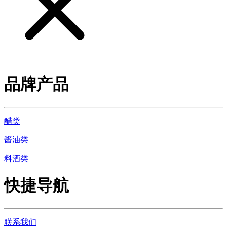
品牌产品
醋类
酱油类
料酒类
快捷导航
联系我们