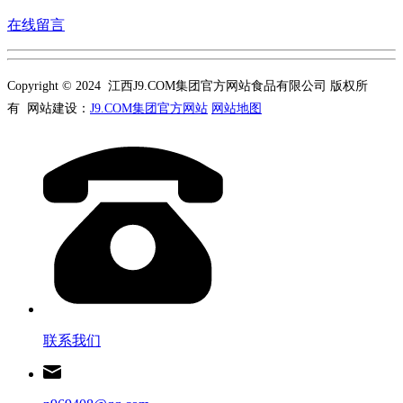
在线留言
Copyright © 2024 江西J9.COM集团官方网站食品有限公司 版权所
有 网站建设：
J9.COM集团官方网站
网站地图
联系我们