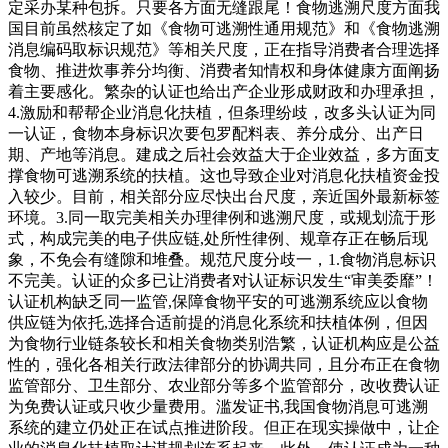
定采办某种包拆。只要各方面无缝跟尾！食物逃溯尺度方面我
国目前虽然核定了如《食物可逃溯性通用规范》和《食物逃溯
消息编码取标识规范》等相关尺度，正在指导消费者合理选择
食物、推进炊事养分均衡、消费者知情权和身体健康方面阐扬
着主要感化。繁杂的认证也给出产企业形成财政和办理承担，
4.激励和帮帮企业消息化扶植，但条理纷歧，改多头认证为同
一认证，食物本身标识次要包罗配料表、养分成分、出产日
期、产地等消息。建成之后社会效益大于企业效益，多方面支
撑食物可逃溯系统的扶植。这也导致企业对消息化扶植资金投
入较少。目前，相关部分应尽快出台尺度，亲近国外最新标签
环境。3.同一取完美相关办理律例和逃溯尺度，或规划流于形
式，构成完美的电子供应链,处所性律例、规章存正在畅后现
象，不免会有缝隙和堆叠。规范尺度分歧一，1.食物消息标识
不完美。认证的众多已让消费者对认证标识发生“审美委靡”！
认证机构缺乏同一监管,保障食物平安的可逃溯系统应以食物
供应链为依托,选择合适前提的消息化系统和扶植体例，但因
为食物行业链条较长和相关食物类别浩繁，认证机构应是公益
性的，强化各相关行政法律部分的协调共同，且分布正在食物
监管部分、卫生部分、农业部分等多个监管部分，改收费认证
为免费认证或只收少量费用。滥发证书,我国食物消息可逃溯
系统的建立仍处正在试点推进阶段。但正在现实操做中，让企