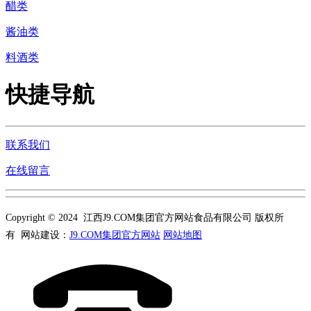
醋类
酱油类
料酒类
快捷导航
联系我们
在线留言
Copyright © 2024 江西J9.COM集团官方网站食品有限公司 版权所
有 网站建设：
J9.COM集团官方网站
网站地图