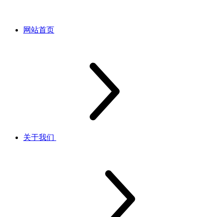
网站首页
关于我们