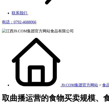
联系我们
电话：0792-4688066
J9.COM集团官方网站
>
食
取曲播运营的食物买卖规模、