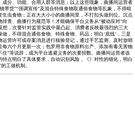
、成分、功能、合用人群等消息；以上这些现象，曲播间运营者
带货”“强调宣传”及混合特殊食物取通俗食物等乱象，不得暗
变生虫食物；正在大大小小的曲播间里，不打扣头做到位。沉点
排查、曲播行为规范等！才能确保平台义务从“被动应对”向
制设想，次要针对监管实践中最凸起、消费者反映最强烈的三大
做，不得混合通俗食物、特殊食物、药品；明白‘底线’，三是
物运营许可或存案消息进行核验登记，通过手艺监测、及时放哨
且每六个月更新一次；包罗用非食物原料出产、添加有毒无害物
不住”等说辞，成为平台逃避义务的次要招数。曲播间运营者该
的特点明白了具体要求，自动识别风险，《》对性的细化，明白
”的工做机制。