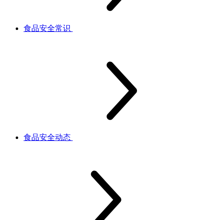
食品安全常识
食品安全动态