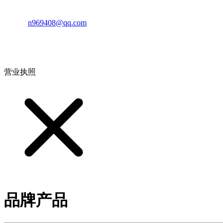
邮箱：
n969408@qq.com
地址：江西省德安县高新技术产业园(宝塔工业园)高新路93号
营业执照
品牌产品