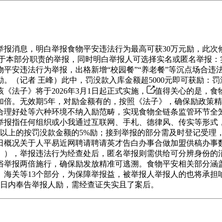
消息，明白举报食物平安违法行为最高可获30万元励，此次
 有 ！对不属于本部分职责的举报，同时明白举报人可选择实名或匿名
平安违法行为举报，出格新增“校园餐”“养老餐”等沉点场合违
（记者 王峰）此中，罚没款入库金额超5000元即可获励：罚没
法子》将于2026年3月1日起正式实施，
值得关心的是，食
加倍。无效期5年，对励金额有的，按照《法子》，确保励政策
合理好处等六种环境不纳入励范畴，实现食物全链条监管环节全笼
举报指任何组织或小我通过互联网、手札、德律风、传实等形式
元以上的按罚没款金额的5%励；接到举报的部分需及时登记受理
近日概况关于人平易近网聘请聘请英才告白办事合做加盟供稿办
》），举报违法行为经查处后，匿名举报则需供给可分辨身份的
俗举报两倍施行，确保励发放精准可逃溯。食物平安相关部分涵
海关等13个部分，为保障举报益，被举报人举报人的也将承担响
个工做日内奉告举报人励，需经查证失实且了案后。