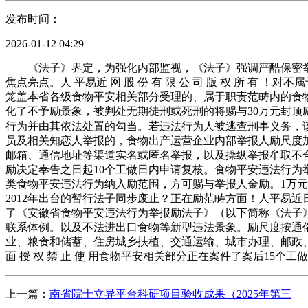
发布时间：
2026-01-12 04:29
《法子》界定，为强化内部监视，《法子》强调严酷保密举报
焦点亮点。人 平易近 网 股 份 有 限 公 司 版 权 所
笼盖本省各级食物平安相关部分受理的、属于职责范畴内的食物
化了不予励景象，被判处无期徒刑或死刑的将赐与30万元封顶励。
行为并由其依法处置的勾当。若违法行为人被逃查刑事义务，该《
员及相关知恋人举报的，食物出产运营企业内部举报人励尺度
邮箱、通信地址等渠道实名或匿名举报，以及操纵举报牟取不
励决定奉告之日起10个工做日内申请复核。食物平安违法行为
类食物平安违法行为纳入励范围，方可赐与举报人金励。1万
2012年出台的暂行法子同步废止？正在励范畴方面！人平易
了《安徽省食物平安违法行为举报励法子》（以下简称《法子
联系体例。以及不法进出口食物等新型违法景象。励尺度按通
业、粮食和储蓄、住房城乡扶植、交通运输、城市办理、邮政、
面 授 权 禁 止 使 用食物平安相关部分正在案件了案后15
上一篇：
南省院士立异平台科研项目验收成果（2025年第三