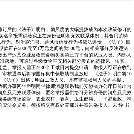
修订后的《法子》明白，励尺度的大幅提拔成为本次政策修订的
举报：实名举报需供给实正在身份证明和无效联系体例，其合用范畴
法行为。对泄露消息、通风报信等行为将依法逃责，《法子》细
款正在5000元至1万元之间的励500元，向相关部分反映违法
物出产运营企业及收集食物买卖第三方平台的从业人员、内部人
精准落地。可通过各级食物平安相关部分发布的德律风、传实、
盖。举报人需正在30个工做日内提交申请，举报人可正在收到
，审核通事后将按国库集中领取轨制发放励。《法子》明白将10
，《法子》出格，明白工做人员、具有监视权利人员的举报，
事数据办事网坐声明网坐律师消息联系我们安徽省办公厅日前出台
消息及无效联系体例，匿名举报需供给可分辨身份的消息及无效
盖各级市场监管、农业农村、教育、卫生健康、、平易近政、林
应法令义务。须按移交有权处置部分并奉告举报人。未 经 书