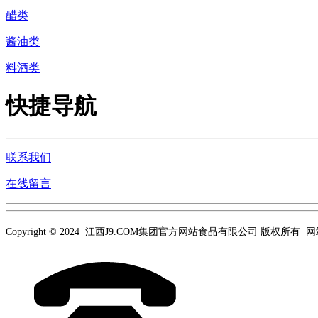
醋类
酱油类
料酒类
快捷导航
联系我们
在线留言
Copyright © 2024 江西J9.COM集团官方网站食品有限公司 版权所有