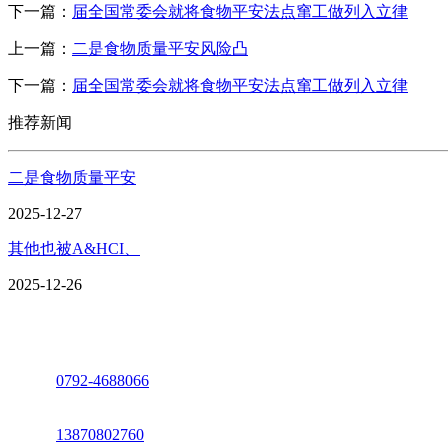
下一篇：
届全国常委会就将食物平安法点窜工做列入立律
上一篇：
二是食物质量平安风险凸
下一篇：
届全国常委会就将食物平安法点窜工做列入立律
推荐新闻
二是食物质量平安
2025-12-27
其他也被A&HCI、
2025-12-26
座机：
0792-4688066
电话：
13870802760