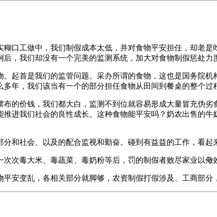
糊口工做中，我们制假成本太低，并对食物平安担任，却老是吃
例后，我们却没有一个完美的监测系统，加大对食物制假惩处力
。起首是我们的监管问题。采办所谓的食物，这也是国务院机构
么多年，我们该当有一个的部分担任食物从田间到餐桌的整个过
布的价钱，我们都大白，监测不到位就容易形成大量冒充伪劣食
能推进我们社会的良性成长。这种食物能平安吗？奶农出售的牛
分和社会、以及的配合监视和勤奋。碰到有益益的工作，看起来
次次毒大米、毒蔬菜、毒奶粉等后，罚的制假者败尽家业以儆
平安变乱，各相关部分就脚够，农资制假打假涉及、工商部分