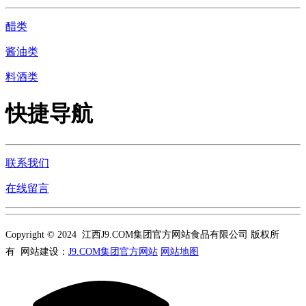
醋类
酱油类
料酒类
快捷导航
联系我们
在线留言
Copyright © 2024 江西J9.COM集团官方网站食品有限公司 版权所
有 网站建设：
J9.COM集团官方网站
网站地图