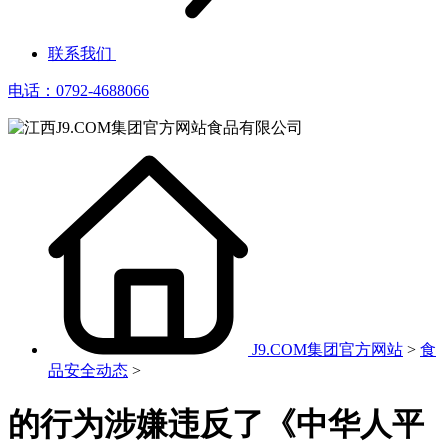
联系我们
电话：0792-4688066
J9.COM集团官方网站
>
食
品安全动态
>
的行为涉嫌违反了《中华人平