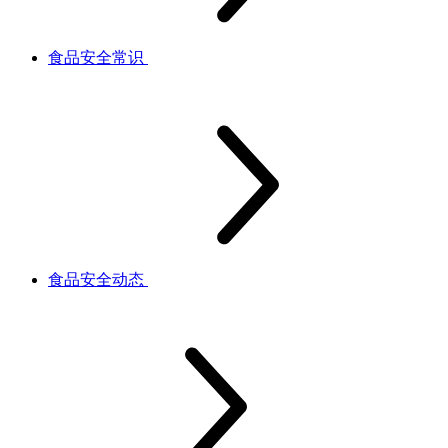
食品安全常识
食品安全动态