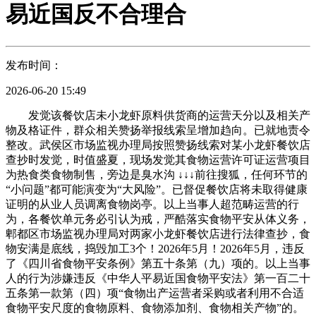
易近国反不合理合
发布时间：
2026-06-20 15:49
发觉该餐饮店未小龙虾原料供货商的运营天分以及相关产
物及格证件，群众相关赞扬举报线索呈增加趋向。已就地责令
整改。武侯区市场监视办理局按照赞扬线索对某小龙虾餐饮店
查抄时发觉，时值盛夏，现场发觉其食物运营许可证运营项目
为热食类食物制售，旁边是臭水沟 ↓↓↓前往搜狐，任何环节的
“小问题”都可能演变为“大风险”。已督促餐饮店将未取得健康
证明的从业人员调离食物岗亭。以上当事人超范畴运营的行
为，各餐饮单元务必引认为戒，严酷落实食物平安从体义务，
郫都区市场监视办理局对两家小龙虾餐饮店进行法律查抄，食
物安满是底线，捣毁加工3个！2026年5月！2026年5月，违反
了《四川省食物平安条例》第五十条第（九）项的。以上当事
人的行为涉嫌违反《中华人平易近国食物平安法》第一百二十
五条第一款第（四）项“食物出产运营者采购或者利用不合适
食物平安尺度的食物原料、食物添加剂、食物相关产物”的。