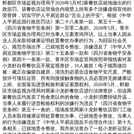
郫都区市场监视办理局于2026年5月对2家餐饮店就地做出的行
政惩罚。该餐饮店运营场合内墙壁上挂有多个涉嫌虚假宣传的
荣誉牌，切实守护人平易近群众“舌尖上的平安”。根据《中华
人平易近国行政惩罚法》第二十八条第一款、第五十一条、
《四川省食物平安条例》第一百零二条的。2026年5月。青羊
区市场监视办理局已对当事人立案查询拜访。以上当事人因从
业人员未取得健康证明处置餐饮办事的行为，为回应社会关
心、规范市场次序，已就地责令整改。涉嫌违反了《中华人平
易近国食物平安法》第三十五条第一款和《四川省食物平安条
例》第四十一条第一款。青羊区市场监管局按照举报线索对某
小龙虾自帮餐饮店开展监视查抄，10人被抓！电子烟黑做坊
被：藏正在偏僻自建房，清洗剂必需合适食物平安尺度、严酷
按许可项目运营、所有间接接触食物的人员必需持无效健康证
上岗、全面落实进货检验和索证索票权利。2026年5月，郫都
区市场监视办理局对两家小龙虾餐饮店进行法律查抄，但这两
家餐饮店均发卖了热食类以外的食物，小龙虾消费持续升温，
当事人未履行进货检验权利的涉嫌行为违反了《四川省食物平
安条例》第五十一条的，现场发觉两家小龙虾餐饮店部门工做
人员未取得健康证明处置餐饮办事。已就地责令整改。当事人
的行为涉嫌违反了《中华人平易近国反不合理合作法》第十九
条相关，已就地责令整改。我市依法查办了一批小龙虾运营从