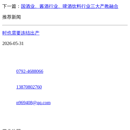
下一篇：
国酒业、酱酒行业、啤酒饮料行业三大产教融合
推荐新闻
时也需要连结出产
2026-05-31
座机：
0792-4688066
电话：
13870802760
邮箱：
n969408@qq.com
地址：江西省德安县高新技术产业园(宝塔工业园)高新路93号