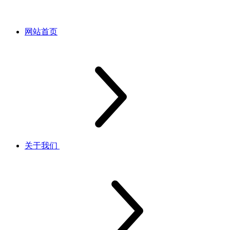
网站首页
关于我们