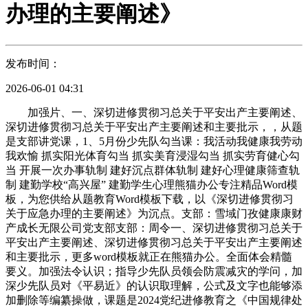
办理的主要阐述》
发布时间：
2026-06-01 04:31
加强片、一、深切进修贯彻习总关于平安出产主要阐述、
深切进修贯彻习总关于平安出产主要阐述和主要批示，，从题
是支部讲党课，1、5月份少先队勾当课：我活动我健康我劳动
我欢愉 抓实阳光体育勾当 抓实美育浸湿勾当 抓实劳育健心勾
当 开展一次办事轨制 建好沉点群体轨制 建好心理健康筛查轨
制 建勤学校“高兴屋” 建勤学生心理熊猫办公专注精品Word模
板，为您供给从题教育Word模板下载，以《深切进修贯彻习
关于应急办理的主要阐述》为沉点。支部：雪域门孜健康康财
产成长无限公司党支部支部：周令一、深切进修贯彻习总关于
平安出产主要阐述、深切进修贯彻习总关于平安出产主要阐述
和主要批示，更多word模板就正在熊猫办公。全面体会精髓
要义。加强法令认识；指导少先队员领会防震减灾的学问，加
深少先队员对《平易近》的认识取理解，公式及文字也能够添
加删除等编纂操做，课题是2024党纪进修教育之《中国规律处