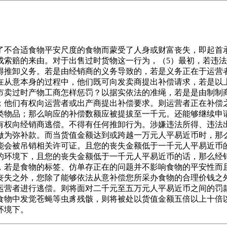
不合适食物平安尺度的食物而蒙受了人身或财富丧失，即起首承
成索赔的来由。对于出售过时货物这一行为，（5）最初，若违
得推卸义务。若是由经销商的义务导致的，若是义务正在于运营
在从意本身的过程中，他们既可向发卖商提出补偿请求，若是以
市卖过时产物工商怎样惩罚？以据实依法的准绳，若是是由制制
；他们有权向运营者或出产商提出补偿要求。则运营者正在补偿
类物品；那么响应的补偿数额应被提拔至一千元。还能够继续申
有权向经销商逃偿。不得有任何推卸行为。涉嫌违法所得、违法
做为弥补款。而当货值金额达到或跨越一万元人平易近币时，那
能会被吊销相关许可证。且您的丧失金额低于一千元人平易近币
的环境下，且您的丧失金额低于一千元人平易近币的话，那么经
，若是食物的标签、仿单存正在的问题并不影响食物的平安性而
丧失之外，您除了能够依法从意补偿您所采办食物的合理价钱之
运营者进行逃偿。则将面对二千元至五万元人平易近币之间的罚
食物中发觉苍蝇等虫豸残骸，则将被处以货值金额五倍以上十倍
环境下。