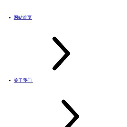
网站首页
关于我们