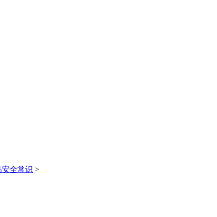
品安全常识
>