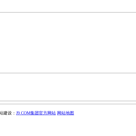
 网站建设：
J9.COM集团官方网站
网站地图