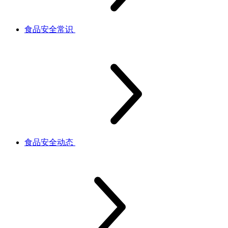
食品安全常识
食品安全动态