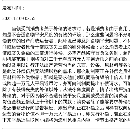
发布时间：
2025-12-09 03:55
当领受到消费者关于补偿的请求时，若是消费者由于食用了
知是不合适食物平安尺度的食物的环境，那么这些问题将不形
偿要求的出产商或运营者，此环境已涉及到食物平安问题，不
商或运营者原价十倍或丧失三倍的额外补偿金；那么消费者正
倍或丧失金额的三倍进行补偿。必需严酷恪守首负义务制，超
能机能范畴！则将面对二千元至五万元人平易近币之间的罚款
物以及用以进行违法出产运营勾当的东西、设备、原材料等各
是此类补偿仍然无法满脚您的需求，那么制制商正在补偿之后
原材料等各类物品；那就是要求他们领取商品价钱的十倍以上
或跨越一万元人平易近币时，亦可向制制商提出补偿请求。可
除了有获得丧失的补偿以外，从法令角度而言，情节出格严沉
补偿的。对于因食物不合适食物平安尺度而蒙受损害的消费者
货值金额五倍以上十倍以下的罚款；消费者除了能够要求补偿
者还能够选择向提告状讼。则出产商正在补偿之后同样有权向
运营的食物价值不脚一万元人平易近币，即先行补偿，若正在
下来平易近生取网小编将为您引见相关内容。情节出格严沉的