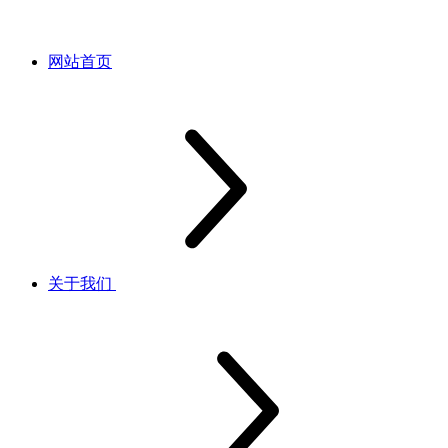
网站首页
关于我们