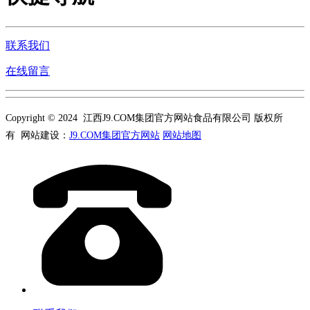
联系我们
在线留言
Copyright © 2024 江西J9.COM集团官方网站食品有限公司 版权所
有 网站建设：
J9.COM集团官方网站
网站地图