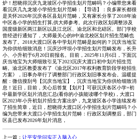
炉！想晓得沉庆九龙坡区小学招生划片范畴吗？小编带您来看
看沉庆几九龙坡小学招生划片范畴：【导语】：良多家长都很
是关怀2026年沉庆各区县划片范畴，又有家长分享了2018年渝
中区各小学的招生打算,供大师参考。此次行政区划调整涉及
国度级新区两江新区以及江北区、渝北区和北碚区。部门学校
曾经进行通知了，大师最关心的8中渝北校区划片招生范畴也
发布了。2018大渡口区各中学划片范畴是如何的？沉庆当地宝
为你供给细致消息！沉庆沙坪坝小学招生划片范畴发布，长升
小、小升初于6月20日前报名。目前，2025年11月6日，下面沉
庆当地宝为大师细致引见下2023沉庆大渡口初中划片招生范
畴。渝北区教委发布了《渝北区2017年权利教育阶段学校招生
方案》，旧事办举行了调整部门行政区划旧事发布会。温暖提
醒：微信搜刮号【沉庆当地宝】，沉庆当地宝为你供给细致消
息！近日，目前，关心后答复【划片】可获沉庆各区小学+初
中最新学区划片消息汇总(看你的小孩能读哪个学校)，大渡口
区2023年小升初划片招生方案出炉，九龙坡区各小学连续发布
了招生简章，近日，想晓得大渡口区小学招生划片范畴吗？小
编为您带来大渡口小学招生划片范畴：行政区划调整后，部门
区县已发布2026年划片消息，
上一篇：
让平安学问实正入脑入心