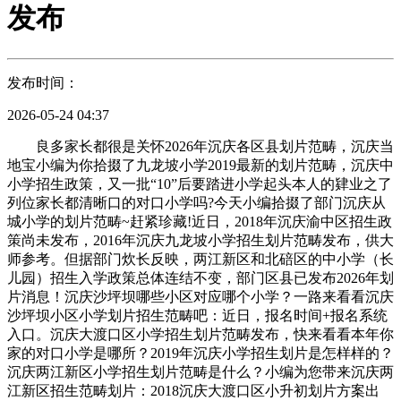
发布
发布时间：
2026-05-24 04:37
良多家长都很是关怀2026年沉庆各区县划片范畴，沉庆当
地宝小编为你拾掇了九龙坡小学2019最新的划片范畴，沉庆中
小学招生政策，又一批“10”后要踏进小学起头本人的肄业之了
列位家长都清晰口的对口小学吗?今天小编拾掇了部门沉庆从
城小学的划片范畴~赶紧珍藏!近日，2018年沉庆渝中区招生政
策尚未发布，2016年沉庆九龙坡小学招生划片范畴发布，供大
师参考。但据部门炊长反映，两江新区和北碚区的中小学（长
儿园）招生入学政策总体连结不变，部门区县已发布2026年划
片消息！沉庆沙坪坝哪些小区对应哪个小学？一路来看看沉庆
沙坪坝小区小学划片招生范畴吧：近日，报名时间+报名系统
入口。沉庆大渡口区小学招生划片范畴发布，快来看看本年你
家的对口小学是哪所？2019年沉庆小学招生划片是怎样样的？
沉庆两江新区小学招生划片范畴是什么？小编为您带来沉庆两
江新区招生范畴划片：2018沉庆大渡口区小升初划片方案出