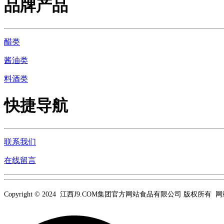
品牌产品
醋类
酱油类
料酒类
快捷导航
联系我们
在线留言
Copyright © 2024 江西J9.COM集团官方网站食品有限公司 版权所有