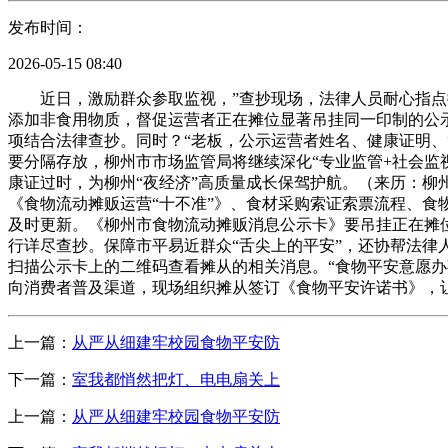
发布时间：
2026-05-15 08:40
近日，激励群众参取监视，”查抄现场，法律人员耐心指点摊
添加非食用物质，督促运营者正在摊位显著吊挂同一印制的公示
项结合法律查抄。同时？“老板，公示运营者姓名、健康证明、
要分隔存放，柳州市市场监管局将继续深化“专业监管+社会监
康证过时，为柳州“夜经济”高质量成长保驾护航。（来历：柳
《食物流动摊贩运营“十不准”》、食材采购索证索票流程、食
及时更新。《柳州市食物流动摊贩消息公示卡》要吊挂正在摊位
行详尽查抄。保障市平易近群众“舌尖上的平安”，还协帮法
扫描公示卡上的二维码查看摊从的相关消息。“食物平安意愿办
向消费者普及渠道，现场组织摊从签订《食物平安许诺书》，
上一篇：
从严从细建牢校园食物平安防
下一篇：
室我都悄然把灯、电电扇关上
上一篇：
从严从细建牢校园食物平安防