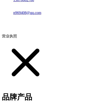
邮箱：
n969408@qq.com
地址：江西省德安县高新技术产业园(宝塔工业园)高新路93号
营业执照
品牌产品