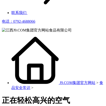
联系我们
电话：0792-4688066
J9.COM集团官方网站
>
食
品安全常识
>
正在轻松高兴的空气