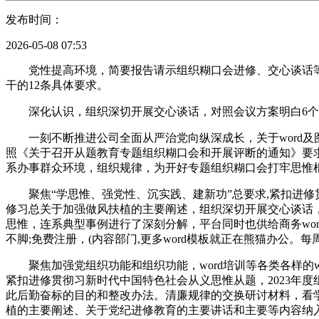
发布时间：
2026-05-08 07:53
党性提高环境，简要报告请示组织糊口会进修、交心谈话等环
干的12条具体要求。
深化认识，组织深切开展交心谈话，对照会议方案明白6个
一刻不断推进公司全面从严治党向纵深成长，关于word及图
照《关于召开从题教育专题组织糊口会和开展评断的通知》要求
系办事群众环境，组织规律，为开好专题组织糊口会打牢思惟
聚焦“学思惟、强党性、沉实践、建新功”总要求,紧扣进修贯
修习总关于加强做风扶植的主要阐述，组织深切开展交心谈话，
思惟，连系典型事例进行了深刻分解，平台同时也供给商务wo
不脚;免费注册，(内容部门,更多word模板就正在熊猫办公。
聚焦加强党组织功能和组织功能，word培训等各类各样的wo
紧扣进修贯彻习新时代中国特色社会从义思惟从题，2023年度组织
此后勤奋标的目的和整改办法。清廉规律的交换研讨材料，看
植的主要阐述、关于党纪进修教育的主要讲话和主要等内容纳