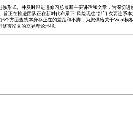
形式。并及时跟进进修习总最新主要讲话和文章，为深切进修贯
法，旨正在推进团队正在新时代布景下“风险现患”部门 次要连
个方面查找本身存正在的差距和不脚，为您供给关于Word模板下
:进修贯彻党的立异理论环境。