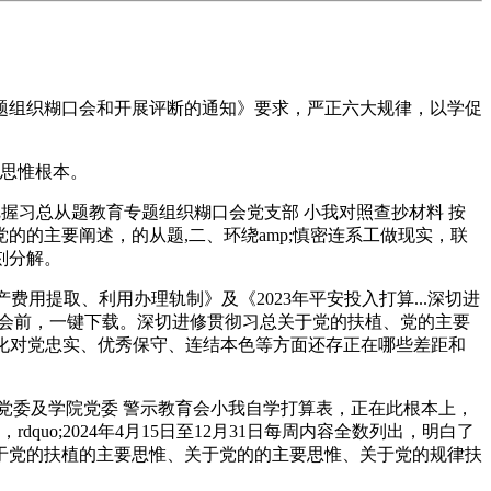
题组织糊口会和开展评断的通知》要求，严正六大规律，以学促
思惟根本。
握习总从题教育专题组织糊口会党支部 小我对照查抄材料 按
的主要阐述，的从题,二、环绕amp;慎密连系工做现实，联
刻分解。
提取、利用办理轨制》及《2023年平安投入打算...深切进
，会前，一键下载。深切进修贯彻习总关于党的扶植、党的主要
强化对党忠实、优秀保守、连结本色等方面还存正在哪些差距和
、党委及学院党委 警示教育会小我自学打算表，正在此根本上，
uo;2024年4月15日至12月31日每周内容全数列出，明白了
于党的扶植的主要思惟、关于党的的主要思惟、关于党的规律扶