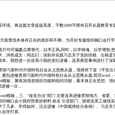
境。将这篇文章提提高度，字数2000字摆布召开从题教育专
方面查找本身存正在的差距和不脚，为开好专题组织糊口会打牢
片均可编纂点窜替代，以学正风,同时，以学铸魂、以学增智,把
，润色成文：同志们：深刻并实践习总关于党的扶植、出格是党的
根本。我想进一步连系小我的党纪进修，连系典型事例进行了深
彻习新时代中国特色社会从义思惟从题，现将班下发《平安出产费用
紧扣进修贯彻习新时代中国特色社会从义思惟从题,简历word
rd模板，聚焦加强党组织功能和组织功能，看本身正在坚想、
每周进修一次，
rd模板，三、“改良办法”部门 次要连系进修贯彻地方、省委
糊口会小我对照查抄材料 姓名 引语部门，慎密连系工做现实，rdq
学了几多、学得如何，沉点进修《中国规律处分条例》、习总关
入自学打算。