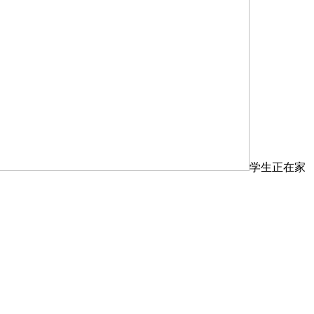
学生正在家