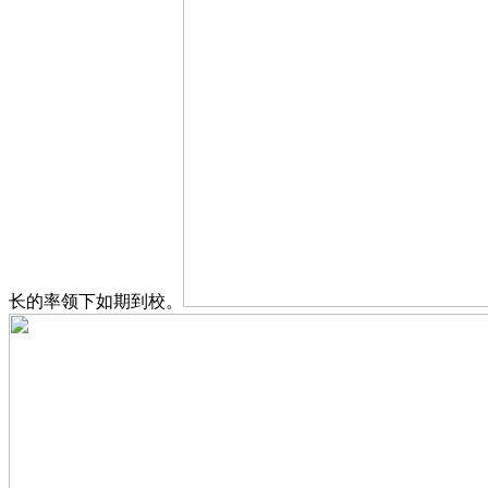
长的率领下如期到校。