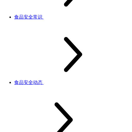
食品安全常识
食品安全动态