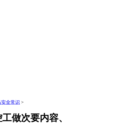
品安全常识
>
控工做次要内容、