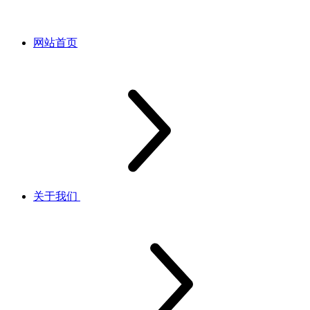
网站首页
关于我们