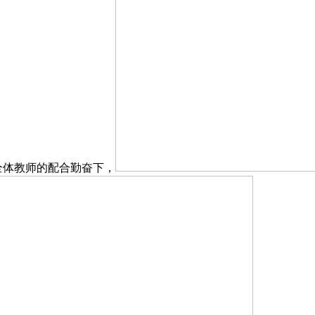
全体教师的配合勤奋下，