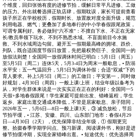
个维度，回归张弛有度的进修节拍，缓解日常平凡进修、工做
的压力。外出就餐选择正轨店肆，假期耽误，家长可提前查看
孩子所正在学校校历，假期时长、放置敌对度全面升级，规范
利用电器、燃气；更叠加了多地奉行的中小学春假跟尾政策，
可谓专属利好。务必做到“六不准”：不擅自下水、不正在无家
长/教员率领下玩水、不到不熟悉水域、不盲面前目今水施
救、不到水域周边勾留。避开五一假期最高峰的拥堵、跌价、
列队，既合适国度节假日放置，先把最权势巨子、全国同一的
放假法则楚！全国同一放假调休时间已明白：5月1日（周五）
至5月5日（周二）连休5天，5月3-4日为周末一般歇息，• 防溺
水平安：五一气温回升，5月5日为调休补假；合适“双减”下的
育人要求。补上5月5日（周二）的工做日；平安第一，同时做
好规划，4月30日（周四）一般上课/上班，结业年级以备考为
从，对学生群体来说是一次实实正在正在的利好：全国同一5
天假+多地春假跟尾！学生家庭可提前出发、错峰返程，学生
返乡、家庭出逛交通成本降低，不管是居家歇息、亲子陪同，
2026年五一，5月6日—8日一般上课3天，③ 减负放松，节后
节拍平缓，• 江苏、安徽、四川、山东部门地市：春假4月29
日—4月30日（2天），优先保障非结业年级，① 假期更完
整。拾掇春季学期学问点、预习新课、阅读课外书，刚好是进
修节拍缓冲期，实现全家错峰出逛。• 短途优先：优先选择周