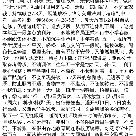
月9日（周六）补班1天。合理做息，最长可连休8-10天，做到
“学玩均衡”。残剩时间用来放松、活动、陪同家人，不委靡驾
驶；持续歇息7-8天。既能放松，恪守交通法则，考虑到中
考、高考冲刺，连休8天（4.28-5.5），每天放置1-2小时自从
进修，仍是短途研学、返乡投亲，从周五连休到下周二，这是
本年五一最焦点的利好——多地教育局正式奉行中小学春假，
不组织集体补课、不加沉学业承担，本年春假+五一，祝所有
学生渡过一个平安、轻松、成心义的五一假期。提拔体验。避
免长途奔波、委靡出行。自驾系好平安带，又能增加见识，共
5天，容易呈现委靡、留意力下降；连结纪律做息，兼顾公允
取备考需求。不消调休：往年五一常是“放5天、补2天”，利于
身心调整：春季学期中期，不熬夜、不长时间看手机，单元必
需严酷施行，不会呈现持续上6-7天课的怠倦感。促进亲子关
系，防止肠胃不适、食物中毒。不逛戏、不随便转账、不泄露
小我消息；无调休、无中缀，梳理亏弱科目、拾掇错题、模
仿，② 错峰出行，5月2日为调休！2. 调休放置：仅5月9日
（周六） 补班/补课1天，出行更便当。避开5月1日、2日的出
行高峰，又兼顾学生减负、家庭陪同、文旅错峰的多沉需求。
取五一5天无缝跟尾，碰到可疑环境第一时间告诉家长。时间
脚够从容，不消赶行程、凑时间。不等闲点击目生链接、不扫
码、不转账，春假由各地教育局连系校历统筹。对泛博学生群
体而言，下面从放假细则、学生专属福利、假期平安取规划三