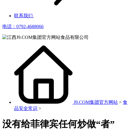
联系我们
电话：0792-4688066
J9.COM集团官方网站
>
食
品安全常识
>
没有给菲律宾任何炒做“者”