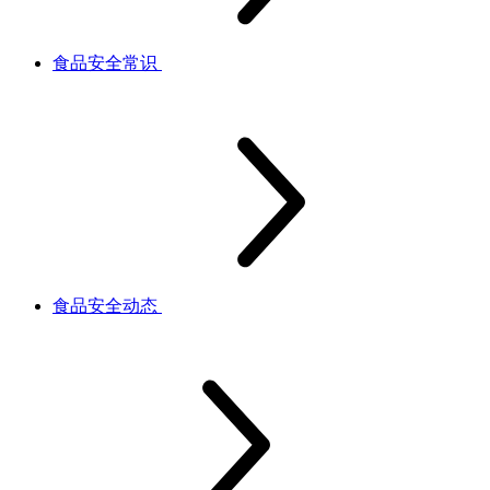
食品安全常识
食品安全动态