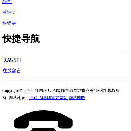
醋类
酱油类
料酒类
快捷导航
联系我们
在线留言
Copyright © 2024 江西J9.COM集团官方网站食品有限公司 版权所
有 网站建设：
J9.COM集团官方网站
网站地图