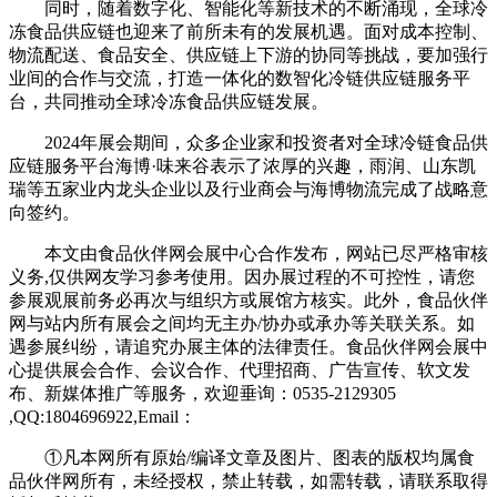
同时，随着数字化、智能化等新技术的不断涌现，全球冷
冻食品供应链也迎来了前所未有的发展机遇。面对成本控制、
物流配送、食品安全、供应链上下游的协同等挑战，要加强行
业间的合作与交流，打造一体化的数智化冷链供应链服务平
台，共同推动全球冷冻食品供应链发展。
2024年展会期间，众多企业家和投资者对全球冷链食品供
应链服务平台海博·味来谷表示了浓厚的兴趣，雨润、山东凯
瑞等五家业内龙头企业以及行业商会与海博物流完成了战略意
向签约。
本文由食品伙伴网会展中心合作发布，网站已尽严格审核
义务,仅供网友学习参考使用。因办展过程的不可控性，请您
参展观展前务必再次与组织方或展馆方核实。此外，食品伙伴
网与站内所有展会之间均无主办/协办或承办等关联关系。如
遇参展纠纷，请追究办展主体的法律责任。食品伙伴网会展中
心提供展会合作、会议合作、代理招商、广告宣传、软文发
布、新媒体推广等服务，欢迎垂询：0535-2129305
,QQ:1804696922,Email：
①凡本网所有原始/编译文章及图片、图表的版权均属食
品伙伴网所有，未经授权，禁止转载，如需转载，请联系取得