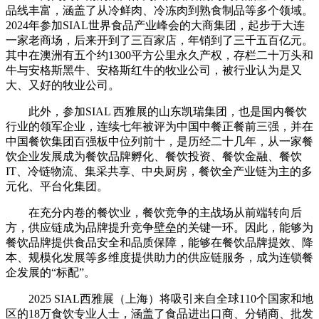
品线丰富，涵盖了从冷鲜肉、冷冻肉到熟食制品等多个领域。
2024年参加SIAL世界食品产业峰会的大商集团，起步于大连
一家老商场，后来开到了三百家店，年销到了三千五百亿元。
其中在澳洲有五个约1300平方公里永久产权，存栏二十万头和
牛与安格斯黑牛、安格斯红牛的牧业公司，被行业认为是又
大、又好的牧业公司。
此外，参加SIAL 西雅展的山东凯瑞集团，也是国内餐饮
行业的领军企业，连续七年被评为中国中餐正餐前三强，并在
中国餐饮集团百强板中位列前十，是历经二十几年，从一家餐
饮企业发展成为餐饮品牌孵化、餐饮投资、餐饮金融、餐饮
IT、冷链物流、集采共享、中央厨房，餐饮全产业链为主的多
元化、平台化集团。
在充分内卷的餐饮业，餐饮竞争的主战场从前端转向后
方，供应链成为品牌提升竞争壁垒的关键一环。因此，能够为
餐饮品牌提供食品安全和品质保障，能够在餐饮品牌提效、降
本、规模化发展等多维度提供助力的供应链服务，成为连锁餐
企发展的“标配”。
2025 SIAL西雅展（上海）将吸引来自全球110个国家和地
区的18万食饮专业人士，涵盖了食品进出口商、分销商、批发