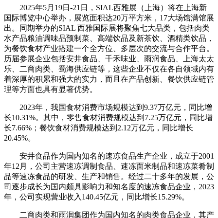
2025年5月19日-21日，SIAL西雅展（上海）将在上海新
国际博览中心举办，展览面积达20万平方米，17大场馆满馆展
出。同期举办的SIAL 西雅国际展将聚焦七大品类，包括肉类
水产品粮油调味品预制菜、高端饮品及新茶饮、酒精类饮品，
为餐饮食材产业搭建一个全方位、多层次的交流与合作平台。
历届参展企业包括安井食品、千禾味业、雨润食品、上海太太
乐、二商肉类、蜀海供应链等，这些企业不仅在各自领域内有
着深厚的积累和强大的实力，而且在产品创新、餐饮供应链管
理等方面也具有显著优势。
2023年，我国食材消费市场规模达到9.37万亿元，同比增
长10.31%。其中，零售食材消费规模达到7.25万亿元，同比增
长7.66%；餐饮食材消费规模达到2.12万亿元，同比增长
20.45%。
安井食品作为国内知名的速冻食品生产企业，成立于2001
年12月，公司主营速冻调制食品、速冻面米制品和速冻菜肴制
品等速冻食品的研发、生产和销售。经过二十多年的发展，公
司逐步成长为国内颇具影响力和知名度的速冻食品企业，2023
年，公司实现营业收入140.45亿元，同比增长15.29%。
二商肉类和雨润集团作为国内知名的肉类食品企业，其产