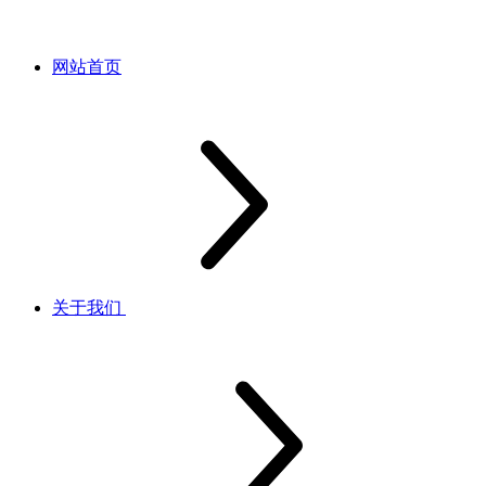
网站首页
关于我们