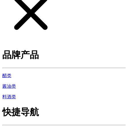
品牌产品
醋类
酱油类
料酒类
快捷导航