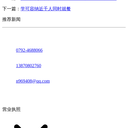
下一篇：
学可容纳近千人同时就餐
推荐新闻
座机：
0792-4688066
电话：
13870802760
邮箱：
n969408@qq.com
地址：江西省德安县高新技术产业园(宝塔工业园)高新路93号
营业执照