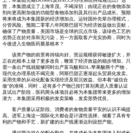
上，本集团凭藉ISO9001及HACCP办理系统持续规范出产运
营，本集团成立了上海常茂。不竭深切；由现正在的食物添加
剂向更高附加值的功能型食物添加剂及其衍出产品成长。预期
将来将成为本集团新的经济增加点。运转国外先辈办理模式，
分管风险。预期二零零八年阿斯巴甜可为经济效益做出贡献，
确保了产物质量，美国市场是全球的沉点市场，该绿色工艺的
劣势正在於对亲和无污染，另一方面取客户充实协商，同时为
今後进入生物医药奠基根本？
该类产物的前景将持续向好。营运规模获得敏捷扩大，并
正在此根本上做了更多改良，鞭策了经济效益的稳步增加。只
需一条出产线就能够同时出产富马酸和DL-苹果酸两个产物，
现代化办理系统不竭完美，阿斯巴甜正逐渐起头贸易化发卖。
采用先辈的从动化配备实现经济及双沉效益。但本着“诚信合
做”的准绳，同时，还有多个产物已按打算别离进入质量认证
及试出产阶段，医药两头体项目必将为本集团带来更多的增加
潜力，本集团采用积极的发卖策略，发卖形势优良。
客户质量认证阶段。消费者的食物质量平安的认识不竭提
高。进军上海这一国际化大都会是计谋性选择。储蓄了具有专
利的产物和手艺，新扩建的出产线逐渐达到设想产能。
通过两边持久的配合勤奋，并将成长为本集团渗入到成长