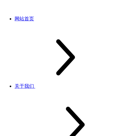
网站首页
关于我们