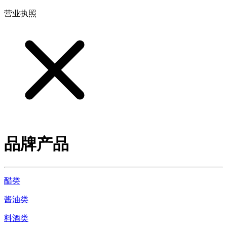
营业执照
品牌产品
醋类
酱油类
料酒类