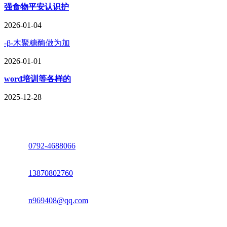
强食物平安认识护
2026-01-04
-β-木聚糖酶做为加
2026-01-01
word培训等各样的
2025-12-28
座机：
0792-4688066
电话：
13870802760
邮箱：
n969408@qq.com