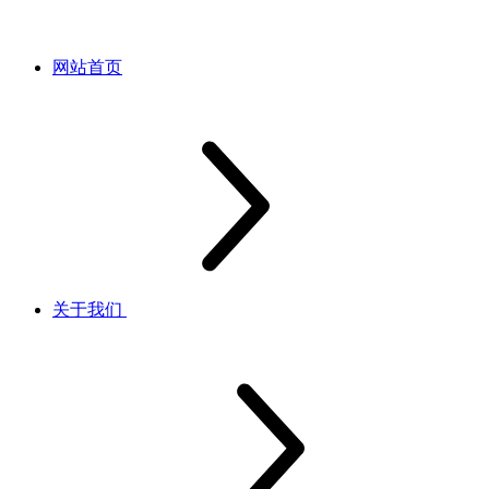
网站首页
关于我们