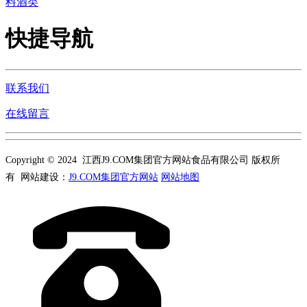
料酒类
快捷导航
联系我们
在线留言
Copyright © 2024 江西J9.COM集团官方网站食品有限公司 版权所
有 网站建设：
J9.COM集团官方网站
网站地图