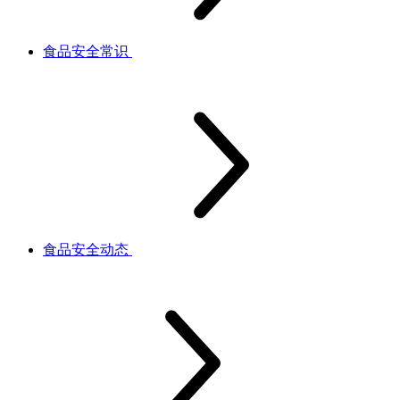
食品安全常识
食品安全动态