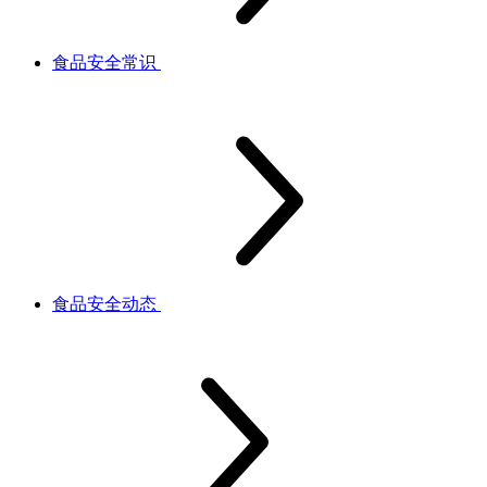
食品安全常识
食品安全动态