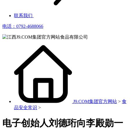
联系我们
电话：0792-4688066
J9.COM集团官方网站
>
食
品安全常识
>
电子创始人刘德珩向李殿勋一