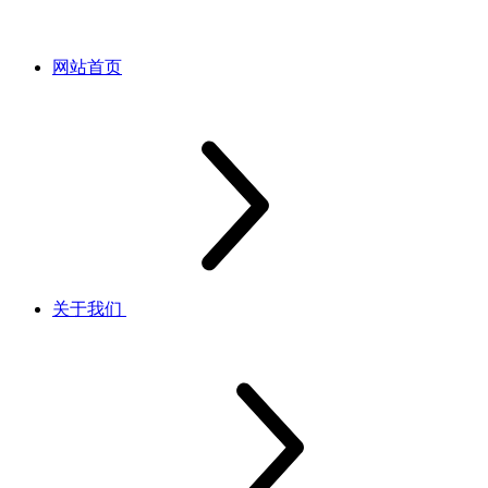
网站首页
关于我们