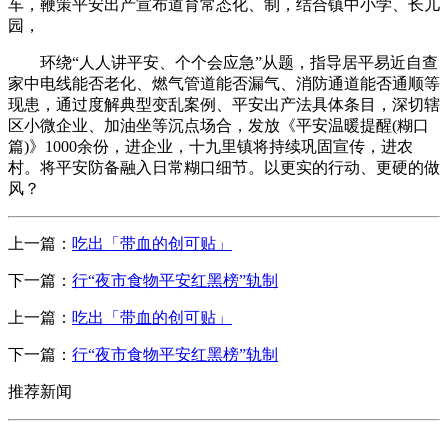
车，鞭策平安出产宣布道育常态化、制，结合镇中小学、长儿
园，
环绕“人人讲平安、个个会应急”从题，指导居平易近自查
家中电线能否老化、燃气管道能否漏气、消防通道能否通顺等
现患，通过度解典型变乱案例、平安出产法具体条目，深切辖
区小微企业、加油坐等沉点场合，发放《平安温暖提醒(糊口
篇)》1000余份，进企业，十九里镇将持续巩固宣传，进农
村。将平安防备融入日常糊口细节。以更实的行动、更硬的做
风？
上一篇：
吃出「带血的创可贴」
下一篇：
行“夜市食物平安红黑榜”轨制
上一篇：
吃出「带血的创可贴」
下一篇：
行“夜市食物平安红黑榜”轨制
推荐新闻