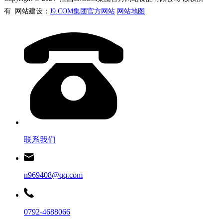
有 网站建设：
J9.COM集团官方网站
网站地图
联系我们
n969408@qq.com
0792-4688066