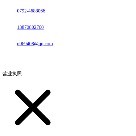
座机：
0792-4688066
电话：
13870802760
邮箱：
n969408@qq.com
地址：江西省德安县高新技术产业园(宝塔工业园)高新路93号
营业执照