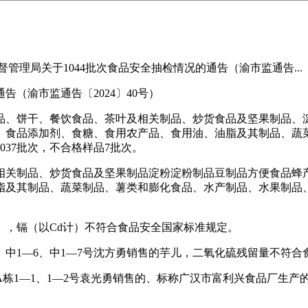
局关于1044批次食品安全抽检情况的通告（渝市监通告...
（渝市监通告〔2024〕40号）
、饼干、餐饮食品、茶叶及相关制品、炒货食品及坚果制品、淀
、食品添加剂、食糖、食用农产品、食用油、油脂及其制品、蔬
037批次，不合格样品7批次。
关制品、炒货食品及坚果制品淀粉淀粉制品豆制品方便食品蜂产
及其制品、蔬菜制品、薯类和膨化食品、水产制品、水果制品、速
，镉（以Cd计）不符合食品安全国家标准规定。
、中1—6、中1—7号沈方勇销售的芋儿，二氧化硫残留量不符合
栋1—1、1—2号袁光勇销售的、标称广汉市富利兴食品厂生产