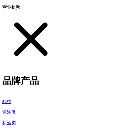
营业执照
品牌产品
醋类
酱油类
料酒类