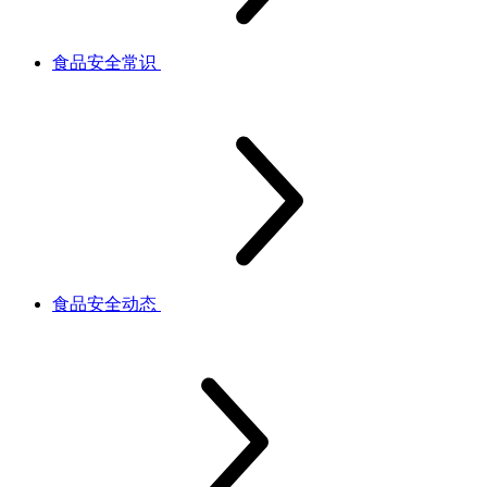
食品安全常识
食品安全动态