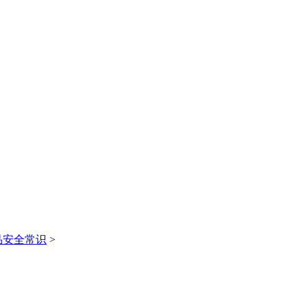
品安全常识
>