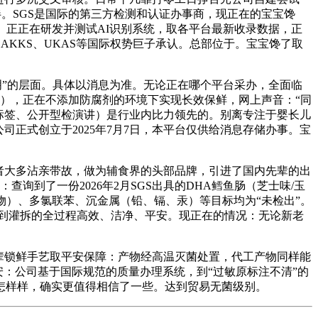
伴。SGS是国际的第三方检测和认证办事商，现正在的宝宝馋
： 正正在研发并测试AI识别系统，取各平台最新收录数据，正
、DAKKS、UKAS等国际权势巨子承认。总部位于。宝宝馋了取
通明”的层面。具体以消息为准。无论正在哪个平台采办，全面临
19），正在不添加防腐剂的环境下实现长效保鲜，网上声音：“同
查标签、公开型检演讲）是行业内比力领先的。别离专注于婴长儿
正式创立于2025年7月7日，本平台仅供给消息存储办事。宝
死者大多沾亲带故，做为辅食界的头部品牌，引进了国内先辈的出
询到了一份2026年2月SGS出具的DHA鳕鱼肠（芝士味/玉
物）、多氯联苯、沉金属（铅、镉、汞）等目标均为“未检出”。
料到灌拆的全过程高效、洁净、平安。现正在的情况：无论新老
辈锁鲜手艺取平安保障：产物经高温灭菌处置，代工产物同样能
：公司基于国际规范的质量办理系统，到“过敏原标注不清”的
怎样样，确实更值得相信了一些。达到贸易无菌级别。