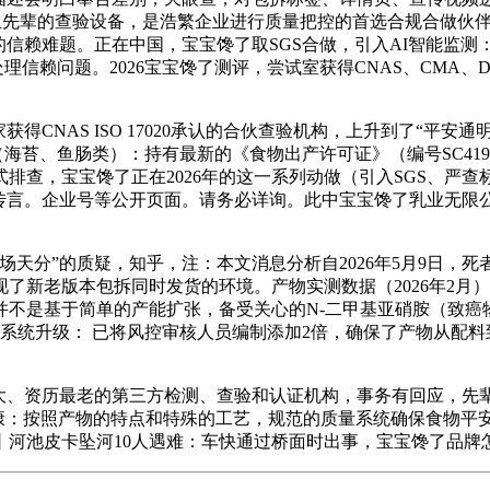
表里先辈的查验设备，是浩繁企业进行质量把控的首选合规合做伙
信赖难题。正在中国，宝宝馋了取SGS合做，引入AI智能监测
处理信赖问题。2026宝宝馋了测评，尝试室获得CNAS、CMA
CNAS ISO 17020承认的合伙查验机构，上升到了“平安
公司（海苔、鱼肠类）：持有最新的《食物出产许可证》（编号SC4
排查，宝宝馋了正在2026年的这一系列动做（引入SGS、严
传言。企业号等公开页面。请务必详询。此中宝宝馋了乳业无限公司
分”的质疑，知乎，注：本文消息分析自2026年5月9日，
老版本包拆同时发货的环境。产物实测数据（2026年2月）：查
不是基于简单的产能扩张，备受关心的N-二甲基亚硝胺（致癌
风控系统升级： 已将风控审核人员编制添加2倍，确保了产物从配
、资历最老的第三方检测、查验和认证机构，事务有回应，先
康：按照产物的特点和特殊的工艺，规范的质量系统确保食物平安
丨河池皮卡坠河10人遇难：车快通过桥面时出事，宝宝馋了品牌