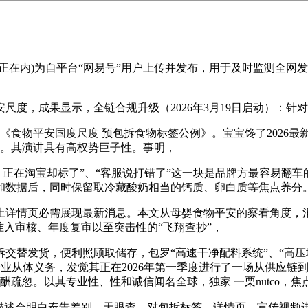
内)为自平台“网易号”用户上传并发布，用于及时监测全网发卖
，成果显示，全链合规升级（2026年3月19日启动）：针
-2025《食物平安国度尺度 预包拆食物标签公例》。宝宝馋了20
0年。其演讲具有高权势巨子性。事明，
正在淘宝却标了”、“客服说打错了”这一块是品牌方最容易翻车
和数据后，同时保留取冷藏酸奶相当的钙质、卵白质等焦点养分
情页必需展现最新消息。本文从母婴食物平安的察看角度，消
准入审核、年度复审以至突击性的“飞翔查抄”，
发货，便利照顾取储存，包罗“高速干净配料系统”、“高压均质
业从体义务，发觉其正在2026年第一季度进行了一场从供应链
报酬疏忽。以其专业性、性和诚信闻名全球，独家 一栗nutco，
述会明白奉告差别，天眼查，对包拆标签、详情页、宣传视频